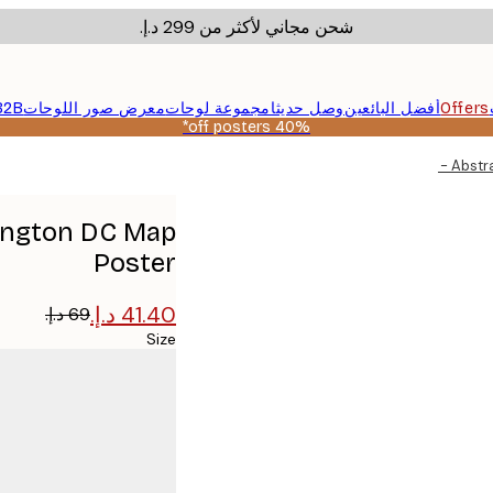
شحن مجاني لأكثر من ‏299 د.إ.‏
Offers
أفضل البائعين
وصل حديثا
مجموعة لوحات
معرض صور اللوحات
B2B
40% off posters*
Emiliano Deificus - Abs
hington DC Map
Poster
Size