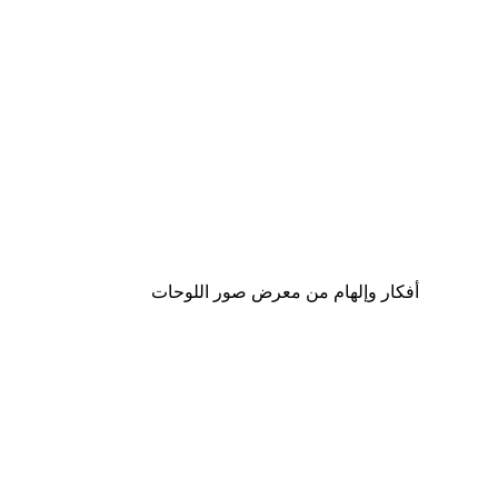
-40%*
لوحة صورة بحيرة سحرية
من ‏41.40 د.إ.‏
أفكار وإلهام من معرض صور اللوحات