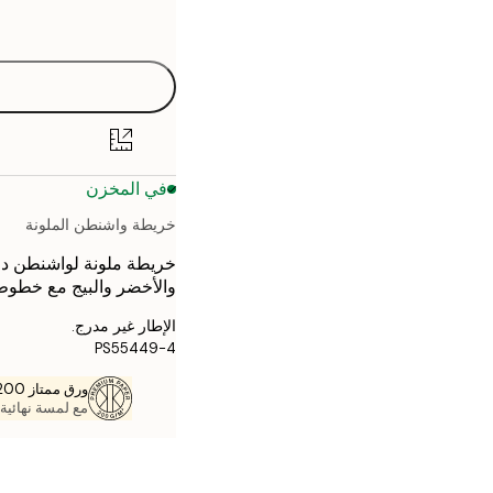
options
30x40 cm
40x50 cm
50x70 cm
في المخزن
70x100 cm
خريطة واشنطن الملونة
خريطة ملونة لواشنطن دي 
والأخضر والبيج مع خطوط 
الإطار غير مدرج.
PS55449-4
ورق ممتاز 200 جم / م 2
مع لمسة نهائية 