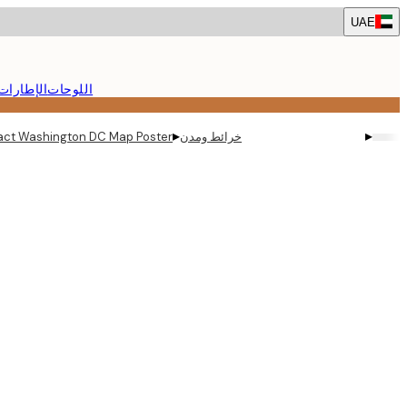
Skip
UAE
to
main
content.
اللوحات
الإطارات
▸
▸
خرائط ومدن
tract Washington DC Map Poster