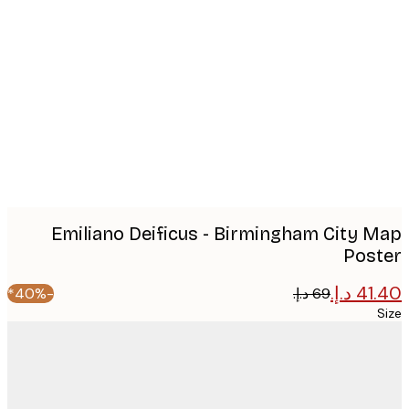
Produc
image
Emiliano Deificus - Birmingham City 
Pos
-40%*