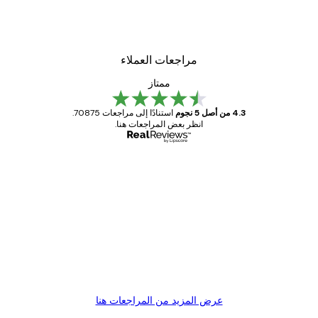
لوحة صورة بحيرة سحرية
من ‏41.40 د.إ.‏
مراجعات العملاء
ممتاز
4.3 من أصل 5 نجوم
استنادًا إلى مراجعات 70875.
انظر بعض المراجعات هنا.
مشتري موثوق
اجعات
ملاء
Great item. Good quality.
4 يونيو
1 مايو
s C
Mary O
عرض المزيد من المراجعات هنا