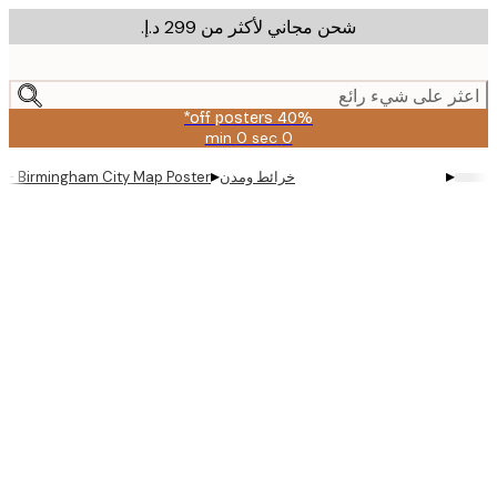
شحن مجاني لأكثر من ‏299 د.إ.‏
m
cont
ر على شيء رائع
40% off posters*
0 sec
0 min
صالحة
حتى:
▸
▸
خرائط ومدن
eificus - Birmingham City Map Poster
2026-
08-
09