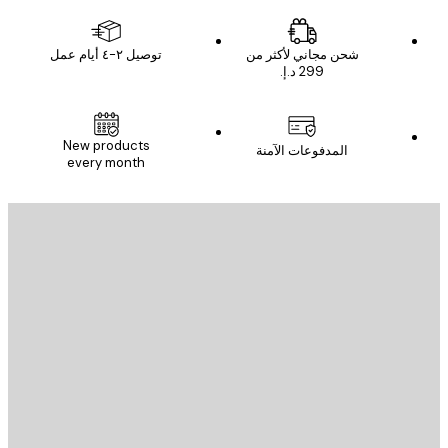
شحن مجاني لأكثر من
توصيل ٢-٤ أيام عمل
New products
المدفوعات الآمنة
every month
يد الإلكتروني
إرسال
St