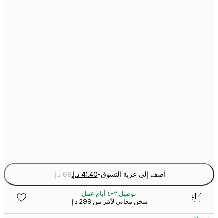
21x30 cm
30x40 cm
40x50 cm
50x70 cm
70x100 cm
Fra
optio
أضف إلى عربة التسوق
-
توصيل ٢-٤ أيام عمل
شحن مجاني لأكثر من ‏299 د.إ.‏