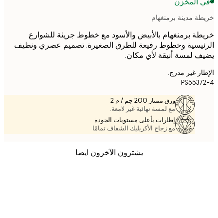
 المخزن
ة مدينة برمنغهام
ة برمنغهام بالأبيض والأسود مع خطوط جريئة للشوارع
يسية وخطوط رفيعة للطرق الصغيرة. تصميم عصري ونظيف
 لمسة أنيقة لأي مكان.
ر غير مدرج.
PS553
ورق ممتاز 200 جم / م 2
مع لمسة نهائية غير لامعة.
إطارات بأعلى مستويات الجودة
مع زجاج الأكريليك الشفاف تمامًا
يشترون الآخرون ايضا