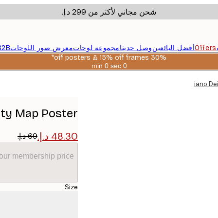
شحن مجاني لأكثر من ‏299 د.إ.‏
Offers
أفضل البائعين
وصل حديثا
مجموعة لوحات
معرض صور اللوحات
B2B
30% off posters & 15% off frames*
0 sec
0 min
صالحة
حتى:
Emiliano De
2026-
08-
06
City Map Poster
your membership price
Size