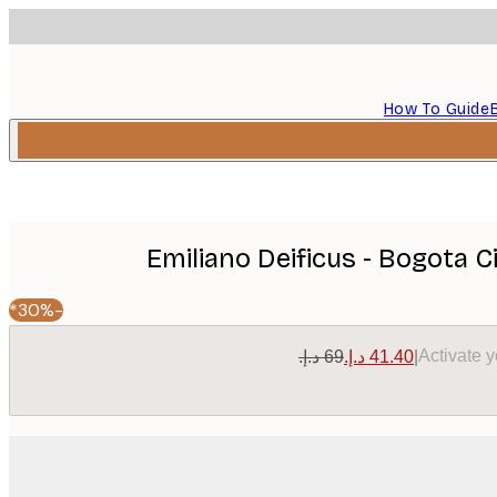
How To Guide
Emiliano Deificus - Bogota 
-30%*
Activate 
|