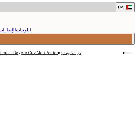
Skip
UAE
to
main
content.
اللوحات
الإطارات
▸
▸
خرائط ومدن
ificus - Bogota City Map Poster