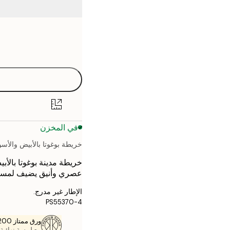
Frame
21x30 cm
options
30x40 cm
40x50 cm
50x70 cm
في المخزن
70x100 cm
خريطة بوغوتا بالأبيض والأسو
خريطة مدينة بوغوتا بالأ
عصري وأنيق يضيف لمسة 
الإطار غير مدرج.
PS55370-4
ورق ممتاز 200 جم / م 2
مع لمسة نهائية 