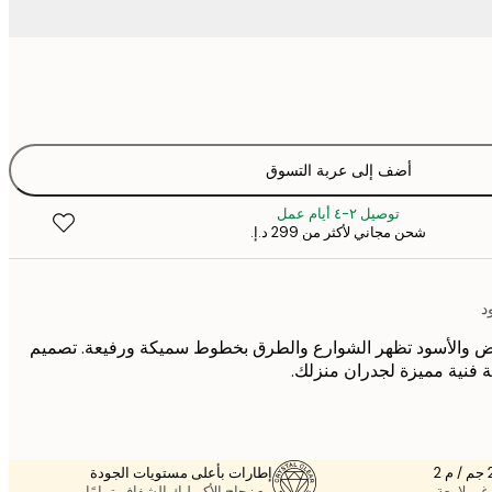
أضف إلى عربة التسوق
توصيل ٢-٤ أيام عمل
شحن مجاني لأكثر من ‏299 د.إ.‏
د
بيض والأسود تظهر الشوارع والطرق بخطوط سميكة ورفيعة. تصميم
فنية مميزة لجدران منزلك.
إطارات بأعلى مستويات الجودة
غير لامعة.
مع زجاج الأكريليك الشفاف تمامًا