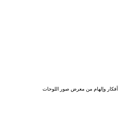
-30%*
لوحة صورة بحيرة سحرية
من ‏48.30 د.إ.‏
أفكار وإلهام من معرض صور اللوحات