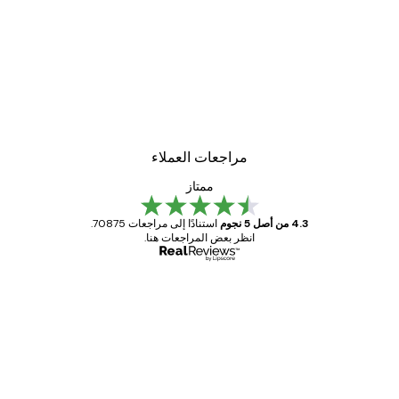
مراجعات العملاء
ممتاز
4.3 من أصل 5 نجوم
استنادًا إلى مراجعات 70875.
انظر بعض المراجعات هنا.
مشتري موثوق
اجعات
ملاء
Great item. Good quality.