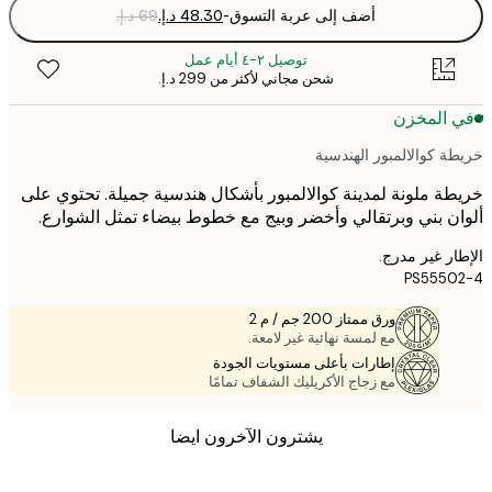
أضف إلى عربة التسوق
-
توصيل ٢-٤ أيام عمل
شحن مجاني لأكثر من ‏299 د.إ.‏
 المخزن
ة كوالالمبور الهندسية
ة ملونة لمدينة كوالالمبور بأشكال هندسية جميلة. تحتوي على
ن بني وبرتقالي وأخضر وبيج مع خطوط بيضاء تمثل الشوارع.
ر غير مدرج.
PS5550
ورق ممتاز 200 جم / م 2
مع لمسة نهائية غير لامعة.
إطارات بأعلى مستويات الجودة
مع زجاج الأكريليك الشفاف تمامًا
يشترون الآخرون ايضا