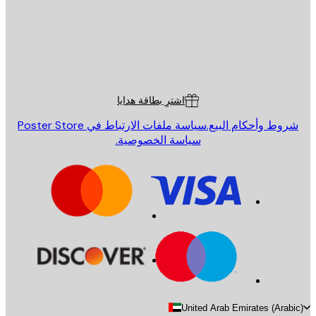
St
Poster St
ة العملاء
اشترِ بطاقة هدايا
روط وأحكام البيع.
سياسة ملفات الارتباط في Poster Store
سياسة الخصوصية.
United Arab Emirates (Arab