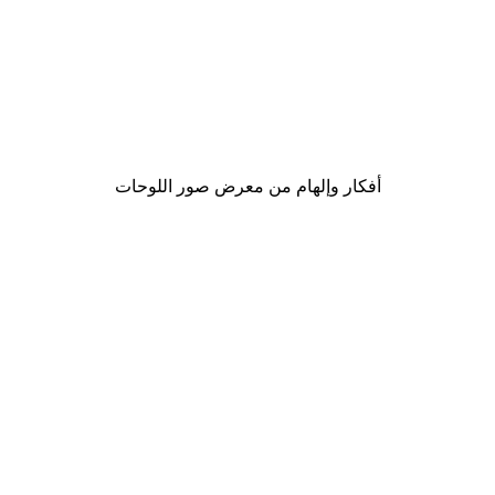
-30%*
لوحة صورة بحيرة سحرية
من ‏48.30 د.إ.‏
أفكار وإلهام من معرض صور اللوحات