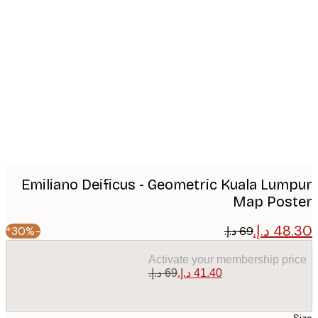
Produc
image
Emiliano Deificus - Geometric Kuala Lum
Map Pos
-30%*
Activate your membership pr