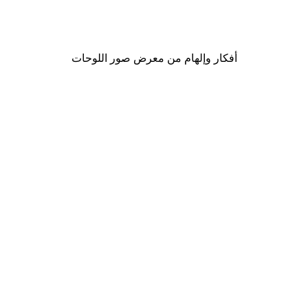
لوحة صورة بحيرة سحرية
من ‏41.40 د.إ.‏
أفكار وإلهام من معرض صور اللوحات