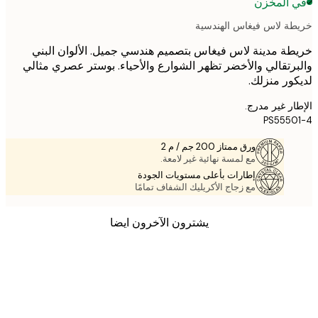
 المخزن
ة لاس فيغاس الهندسية
ة مدينة لاس فيغاس بتصميم هندسي جميل. الألوان البني
رتقالي والأخضر تظهر الشوارع والأحياء. بوستر عصري مثالي
ور منزلك.
ر غير مدرج.
PS555
ورق ممتاز 200 جم / م 2
مع لمسة نهائية غير لامعة.
إطارات بأعلى مستويات الجودة
مع زجاج الأكريليك الشفاف تمامًا
يشترون الآخرون ايضا