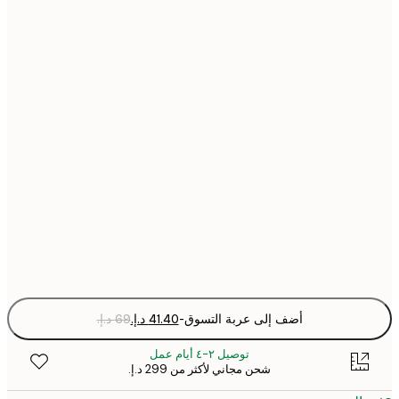
21x30 cm
30x40 cm
40x50 cm
50x70 cm
70x100 cm
Fra
optio
أضف إلى عربة التسوق
-
توصيل ٢-٤ أيام عمل
شحن مجاني لأكثر من ‏299 د.إ.‏