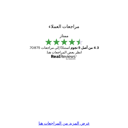
مراجعات العملاء
ممتاز
4.3 من أصل 5 نجوم
استنادًا إلى مراجعات 70875.
انظر بعض المراجعات هنا.
مشتري موثوق
اجعات
ملاء
Great item. Good quality.
4 يونيو
1 مايو
s C
Mary O
عرض المزيد من المراجعات هنا