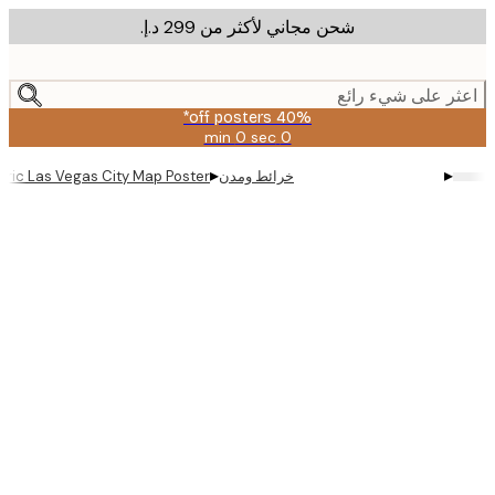
شحن مجاني لأكثر من ‏299 د.إ.‏
m
cont
ر على شيء رائع
40% off posters*
0 sec
0 min
صالحة
حتى:
▸
▸
خرائط ومدن
Geometric Las Vegas City Map Poster
2026-
08-
09