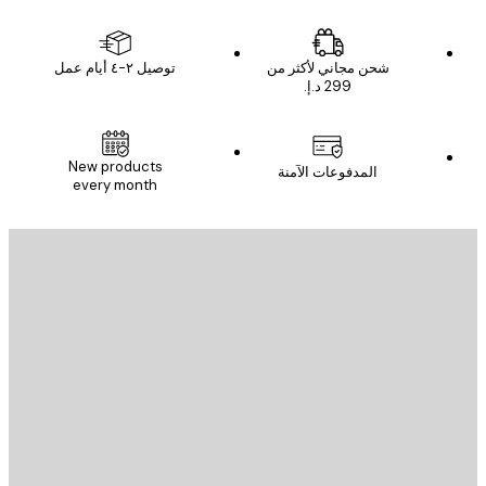
شحن مجاني لأكثر من
توصيل ٢-٤ أيام عمل
New products
المدفوعات الآمنة
every month
يد الإلكتروني
إرسال