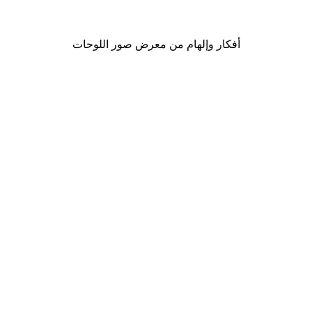
من ‏41.40 د.إ.‏
أفكار وإلهام من معرض صور اللوحات