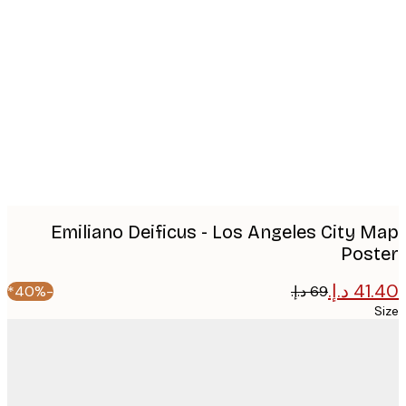
Produc
image
Emiliano Deificus - Los Angeles City 
Pos
-40%*