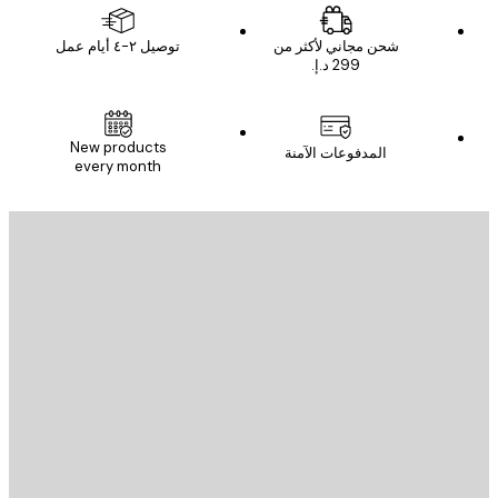
شحن مجاني لأكثر من
توصيل ٢-٤ أيام عمل
New products
المدفوعات الآمنة
every month
يد الإلكتروني
إرسال
St