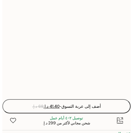
21x30 cm
30x40 cm
40x50 cm
50x70 cm
70x100 cm
Fra
optio
أضف إلى عربة التسوق
-
توصيل ٢-٤ أيام عمل
شحن مجاني لأكثر من ‏299 د.إ.‏