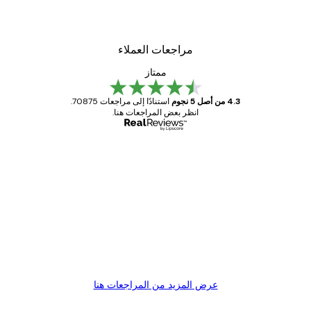
مراجعات العملاء
ممتاز
4.3 من أصل 5 نجوم
استنادًا إلى مراجعات 70875.
انظر بعض المراجعات هنا.
مشتري موثوق
اجعات
ملاء
Great item. Good quality.
4 يونيو
1 مايو
s C
Mary O
عرض المزيد من المراجعات هنا