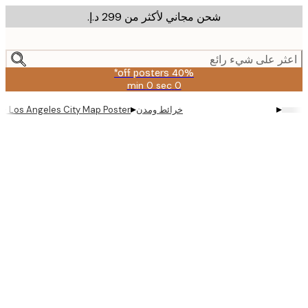
شحن مجاني لأكثر من ‏299 د.إ.‏
m
cont
ر على شيء رائع
40% off posters*
0 sec
0 min
صالحة
حتى:
▸
▸
خرائط ومدن
ificus - Los Angeles City Map Poster
2026-
08-
09