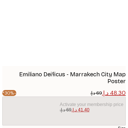
Produc
image
Emiliano Deificus - Marrakech City 
Pos
-30%*
Activate your membership pr