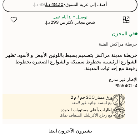
أضف إلى عربة التسوق
-
توصيل ٢-٤ أيام عمل
شحن مجاني لأكثر من ‏299 د.إ.‏
 المخزن
ة مراكش الفنية
ة مدينة مراكش بتصميم بسيط باللونين الأبيض والأسود. تظهر
ارع الرئيسية بخطوط سميكة والشوارع الصغيرة بخطوط
ة مع إحداثيات المدينة.
ر غير مدرج.
PS5540
ورق ممتاز 200 جم / م 2
مع لمسة نهائية غير لامعة.
إطارات بأعلى مستويات الجودة
مع زجاج الأكريليك الشفاف تمامًا
يشترون الآخرون ايضا