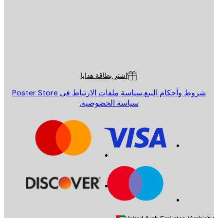
St
Poster St
ة العملاء
اشترِ بطاقة هدايا
روط وأحكام البيع.
سياسة ملفات الارتباط في Poster Store
سياسة الخصوصية.