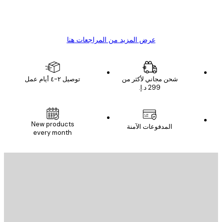
4 يونيو
1 مايو
s C
Mary O
عرض المزيد من المراجعات هنا
شحن مجاني لأكثر من
توصيل ٢-٤ أيام عمل
New products
المدفوعات الآمنة
every month
يد الإلكتروني
إرسال