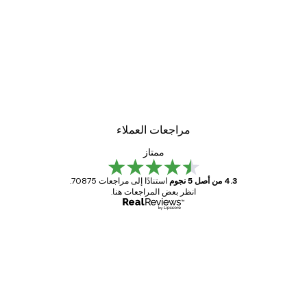
-30%*
لوحة صورة بحيرة سحرية
من ‏48.30 د.إ.‏
مراجعات العملاء
ممتاز
4.3 من أصل 5 نجوم
استنادًا إلى مراجعات 70875.
انظر بعض المراجعات هنا.
مشتري موثوق
اجعات
ملاء
Great item. Good quality.