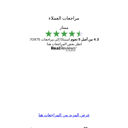
من ‏41.40 د.إ.‏
مراجعات العملاء
ممتاز
4.3 من أصل 5 نجوم
استنادًا إلى مراجعات 70875.
انظر بعض المراجعات هنا.
مشتري موثوق
اجعات
ملاء
Great item. Good quality.
4 يونيو
1 مايو
s C
Mary O
عرض المزيد من المراجعات هنا