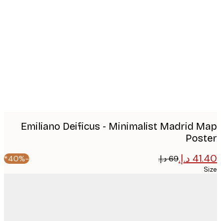
Produc
image
Emiliano Deificus - Minimalist Madrid 
Pos
-40%*