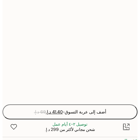
21x30 cm
30x40 cm
40x50 cm
50x70 cm
70x100 cm
Fra
optio
أضف إلى عربة التسوق
-
توصيل ٢-٤ أيام عمل
شحن مجاني لأكثر من ‏299 د.إ.‏