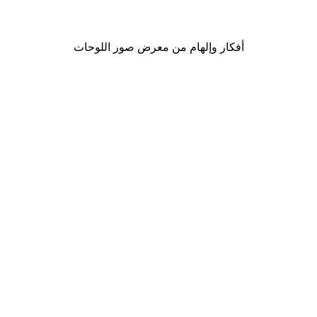
من ‏41.40 د.إ.‏
أفكار وإلهام من معرض صور اللوحات