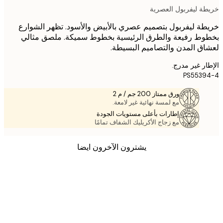
ة ليفربول العصرية
ة ليفربول بتصميم عصري بالأبيض والأسود. تظهر الشوارع
ط رفيعة والطرق الرئيسية بخطوط سميكة. ملصق مثالي
ق المدن والتصاميم البسيطة.
ر غير مدرج.
PS5539
ورق ممتاز 200 جم / م 2
مع لمسة نهائية غير لامعة.
إطارات بأعلى مستويات الجودة
مع زجاج الأكريليك الشفاف تمامًا
يشترون الآخرون ايضا