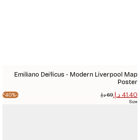
image
Emiliano Deificus - Modern Liverpool 
Pos
-40%*