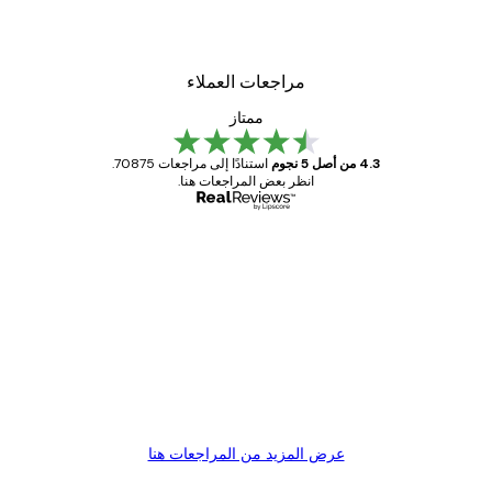
مراجعات العملاء
ممتاز
4.3 من أصل 5 نجوم
استنادًا إلى مراجعات 70875.
انظر بعض المراجعات هنا.
مشتري موثوق
اجعات
ملاء
Great item. Good quality.
4 يونيو
1 مايو
s C
Mary O
عرض المزيد من المراجعات هنا