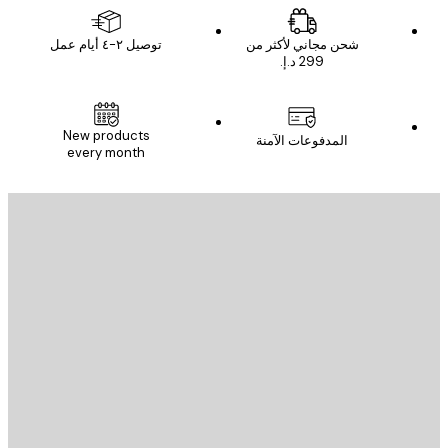
شحن مجاني لأكثر من
توصيل ٢-٤ أيام عمل
New products
المدفوعات الآمنة
every month
يد الإلكتروني
إرسال
St