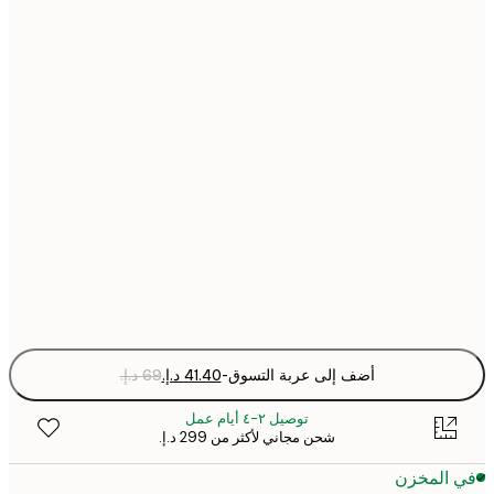
21x30 cm
30x40 cm
40x50 cm
50x70 cm
70x100 cm
Fra
optio
أضف إلى عربة التسوق
-
توصيل ٢-٤ أيام عمل
شحن مجاني لأكثر من ‏299 د.إ.‏
 المخزن