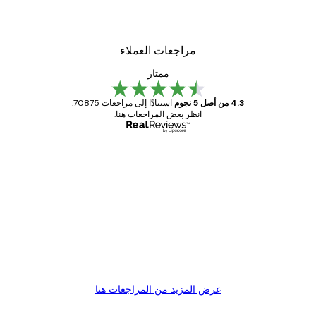
مراجعات العملاء
ممتاز
4.3 من أصل 5 نجوم
استنادًا إلى مراجعات 70875.
انظر بعض المراجعات هنا.
مشتري موثوق
اجعات
ملاء
Great item. Good quality.
4 يونيو
1 مايو
s C
Mary O
عرض المزيد من المراجعات هنا