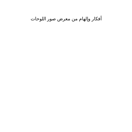
من ‏41.40 د.إ.‏
أفكار وإلهام من معرض صور اللوحات