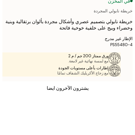
 المخزن
ة نابولي المجردة
ة نابولي بتصميم عصري وأشكال مجردة بألوان برتقالية وبنية
اء وبيج على خلفية خوخية فاتحة
ر غير مدرج.
PS5548
ورق ممتاز 200 جم / م 2
مع لمسة نهائية غير لامعة.
إطارات بأعلى مستويات الجودة
مع زجاج الأكريليك الشفاف تمامًا
يشترون الآخرون ايضا