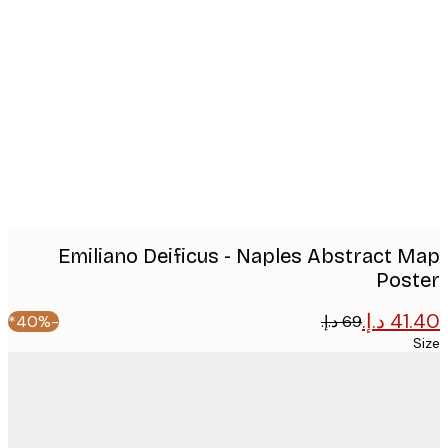
Produc
image
Emiliano Deificus - Naples Abstract 
Pos
-40%*