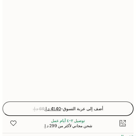
21x30 cm
30x40 cm
40x50 cm
50x70 cm
70x100 cm
Fra
optio
أضف إلى عربة التسوق
-
توصيل ٢-٤ أيام عمل
شحن مجاني لأكثر من ‏299 د.إ.‏