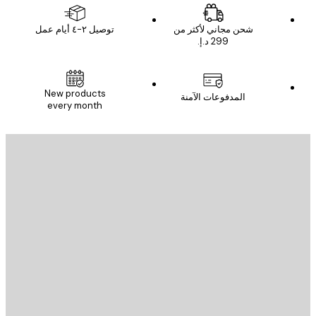
شحن مجاني لأكثر من
توصيل ٢-٤ أيام عمل
New products
المدفوعات الآمنة
every month
يد الإلكتروني
إرسال
St