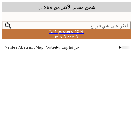
شحن مجاني لأكثر من ‏299 د.إ.‏
m
cont
ر على شيء رائع
40% off posters*
0 sec
0 min
صالحة
حتى:
▸
▸
خرائط ومدن
eificus - Naples Abstract Map Poster
2026-
08-
09