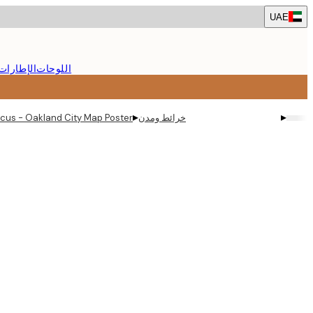
Skip
UAE
to
main
content.
اللوحات
الإطارات
▸
▸
خرائط ومدن
ficus - Oakland City Map Poster