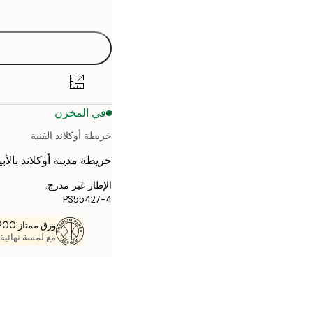
options
30x40 cm
40x50 cm
50x70 cm
في المخزن
70x100 cm
خريطة أوكلاند الفنية
خريطة مدينة أوكلاند بال
الإطار غير مدرج.
PS55427-4
ورق ممتاز 200 جم / م 2
مع لمسة نهائية 