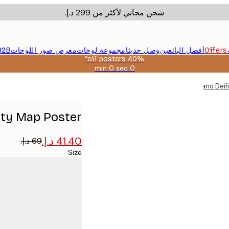
شحن مجاني لأكثر من ‏299 د.إ.‏
Offers
أفضل البائعين
وصل حديثا
مجموعة لوحات
معرض صور اللوحات
B2B
40% off posters*
0 sec
0 min
صالحة
حتى:
Emiliano Dei
2026-
08-
09
City Map Poster
Size