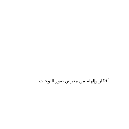
-40%*
لوحة صورة بحيرة سحرية
من ‏41.40 د.إ.‏
أفكار وإلهام من معرض صور اللوحات