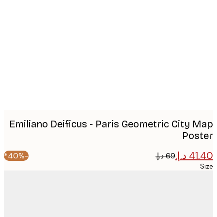
Produc
image
Emiliano Deificus - Paris Geometric City 
Pos
-40%*