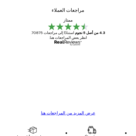
مراجعات العملاء
ممتاز
4.3 من أصل 5 نجوم
استنادًا إلى مراجعات 70875.
انظر بعض المراجعات هنا.
مشتري موثوق
اجعات
ملاء
Great item. Good quality.
4 يونيو
1 مايو
s C
Mary O
عرض المزيد من المراجعات هنا