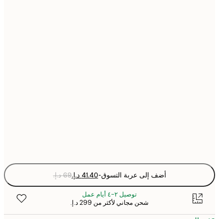
21x30 cm
30x40 cm
40x50 cm
50x70 cm
70x100 cm
Fra
optio
أضف إلى عربة التسوق
-
توصيل ٢-٤ أيام عمل
شحن مجاني لأكثر من ‏299 د.إ.‏