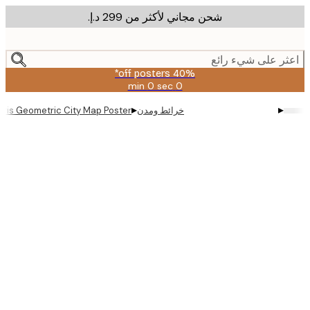
شحن مجاني لأكثر من ‏299 د.إ.‏
m
cont
ر على شيء رائع
40% off posters*
0 sec
0 min
صالحة
حتى:
▸
▸
خرائط ومدن
us - Paris Geometric City Map Poster
2026-
08-
09