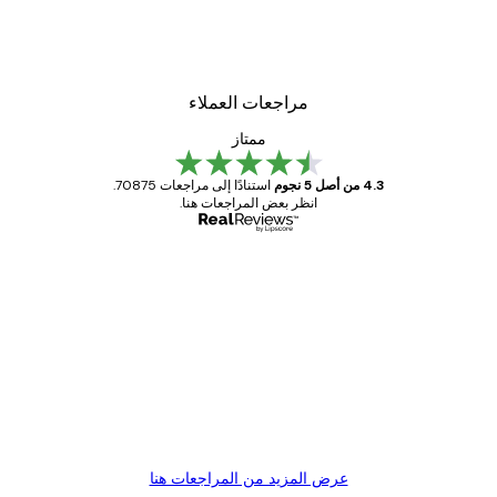
مراجعات العملاء
ممتاز
4.3 من أصل 5 نجوم
استنادًا إلى مراجعات 70875.
انظر بعض المراجعات هنا.
مشتري موثوق
اجعات
ملاء
Great item. Good quality.
4 يونيو
1 مايو
s C
Mary O
عرض المزيد من المراجعات هنا