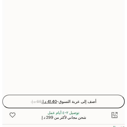
21x30 cm
30x40 cm
40x50 cm
50x70 cm
70x100 cm
Fra
optio
أضف إلى عربة التسوق
-
توصيل ٢-٤ أيام عمل
شحن مجاني لأكثر من ‏299 د.إ.‏