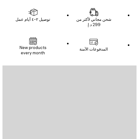
شحن مجاني لأكثر من
توصيل ٢-٤ أيام عمل
New products
المدفوعات الآمنة
every month
يد الإلكتروني
إرسال