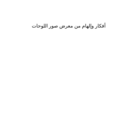
لوحة صورة بحيرة سحرية
من ‏41.40 د.إ.‏
أفكار وإلهام من معرض صور اللوحات