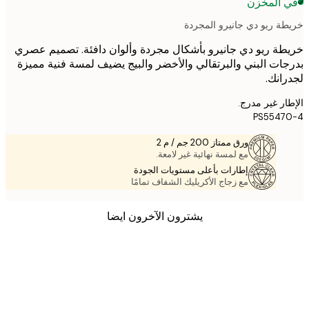
 المخزن
ة ريو دي جانيرو المجردة
ة ريو دي جانيرو بأشكال مجردة وألوان دافئة. تصميم عصري
ات البني والبرتقالي والأخضر والبيج يضيف لمسة فنية مميزة
انك.
ر غير مدرج.
PS5547
ورق ممتاز 200 جم / م 2
مع لمسة نهائية غير لامعة.
إطارات بأعلى مستويات الجودة
مع زجاج الأكريليك الشفاف تمامًا
يشترون الآخرون ايضا