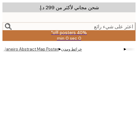
شحن مجاني لأكثر من ‏299 د.إ.‏
m
cont
ر على شيء رائع
40% off posters*
0 sec
0 min
صالحة
حتى:
▸
▸
خرائط ومدن
- Rio De Janeiro Abstract Map Poster
2026-
08-
09