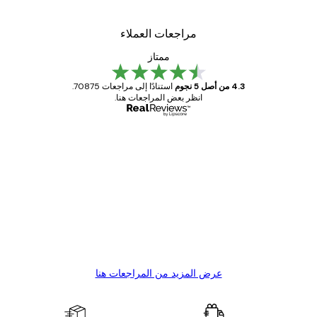
مراجعات العملاء
ممتاز
4.3 من أصل 5 نجوم
استنادًا إلى مراجعات 70875.
انظر بعض المراجعات هنا.
مشتري موثوق
اجعات
ملاء
Great item. Good quality.
4 يونيو
1 مايو
s C
Mary O
عرض المزيد من المراجعات هنا