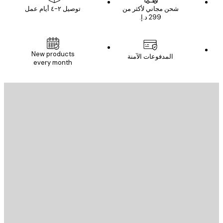
شحن مجاني لأكثر من
توصيل ٢-٤ أيام عمل
New products
المدفوعات الآمنة
every month
يد الإلكتروني
إرسال
St
Poster St