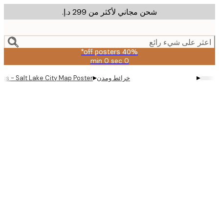
شحن مجاني لأكثر من ‏299 د.إ.‏
m
cont
ر على شيء رائع
40% off posters*
0 sec
0 min
صالحة
حتى:
▸
▸
خرائط ومدن
 Deificus - Salt Lake City Map Poster
2026-
08-
09