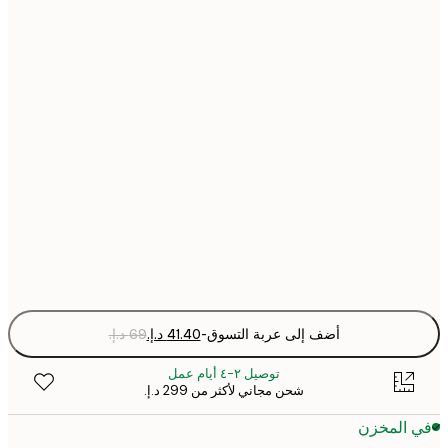
21x30 cm
30x40 cm
40x50 cm
50x70 cm
70x100 cm
Fra
optio
أضف إلى عربة التسوق
-
توصيل ٢-٤ أيام عمل
شحن مجاني لأكثر من ‏299 د.إ.‏
 المخزن