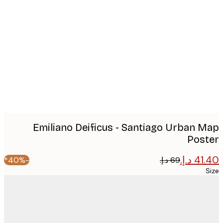
Produc
image
Emiliano Deificus - Santiago Urban 
Pos
-40%*