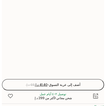
21x30 cm
30x40 cm
40x50 cm
50x70 cm
70x100 cm
Fra
optio
أضف إلى عربة التسوق
-
توصيل ٢-٤ أيام عمل
شحن مجاني لأكثر من ‏299 د.إ.‏