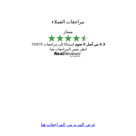
مراجعات العملاء
ممتاز
4.3 من أصل 5 نجوم
استنادًا إلى مراجعات 70875.
انظر بعض المراجعات هنا.
مشتري موثوق
اجعات
ملاء
Great item. Good quality.
4 يونيو
1 مايو
s C
Mary O
عرض المزيد من المراجعات هنا