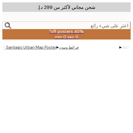
شحن مجاني لأكثر من ‏299 د.إ.‏
m
cont
ر على شيء رائع
40% off posters*
0 sec
0 min
صالحة
حتى:
▸
▸
خرائط ومدن
eificus - Santiago Urban Map Poster
2026-
08-
09