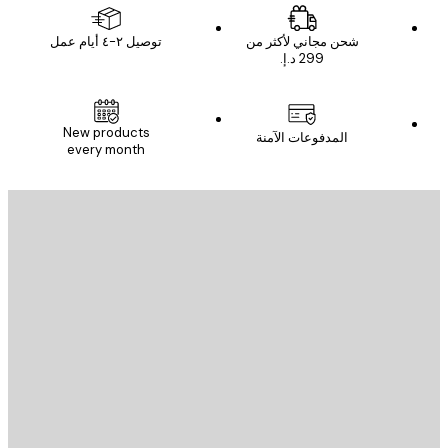
شحن مجاني لأكثر من
توصيل ٢-٤ أيام عمل
New products
المدفوعات الآمنة
every month
يد الإلكتروني
إرسال
St