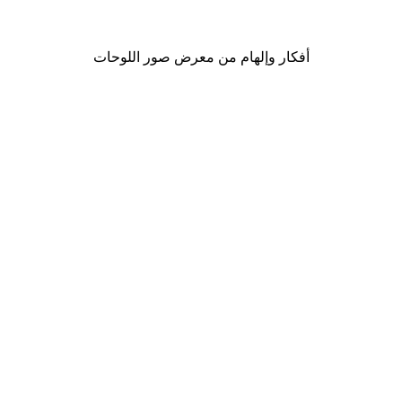
من ‏41.40 د.إ.‏
أفكار وإلهام من معرض صور اللوحات