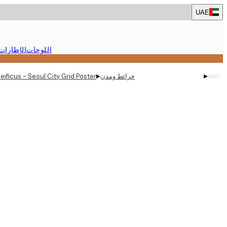
Skip
UAE
to
main
content.
اللوحات
الإطارات
▸
▸
خرائط ومدن
eificus - Seoul City Grid Poster