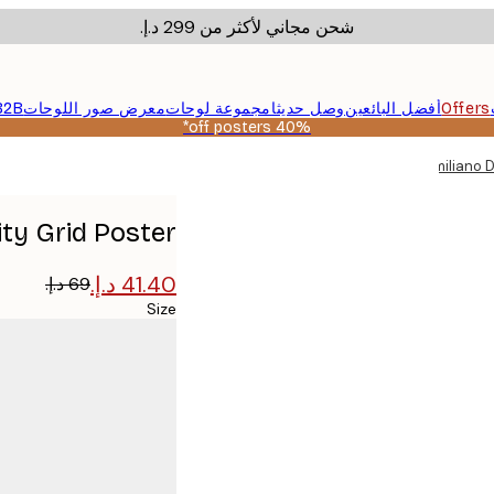
شحن مجاني لأكثر من ‏299 د.إ.‏
Offers
أفضل البائعين
وصل حديثا
مجموعة لوحات
معرض صور اللوحات
B2B
40% off posters*
Emiliano D
ity Grid Poster
Size