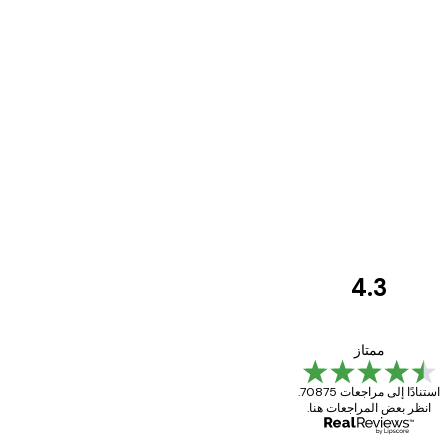
4.3
مراجعات
العملاء
Great item. Good quality.
ممتاز
استنادًا إلى مراجعات 70875.
انظر بعض المراجعات هنا.
4 يونيو
Mary O