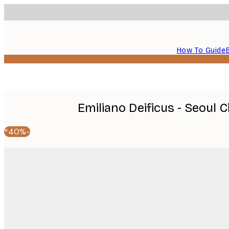
How To Guide
Emiliano Deificus - Seoul C
-40%*