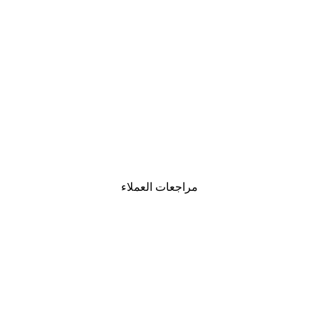
-40%*
لوحة صورة بحيرة سحرية
من ‏41.40 د.إ.‏
مراجعات العملاء