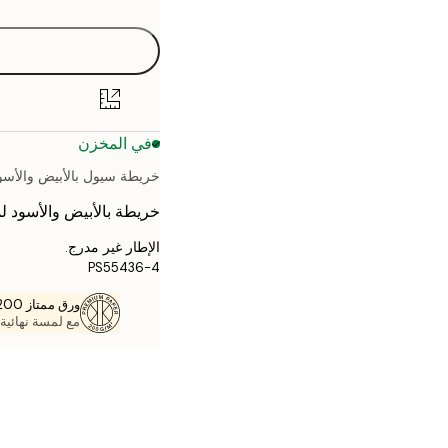
30x40 cm
40x50 cm
50x70 cm
في المخزن
70x100 cm
خريطة سيول بالأبيض والأسو
خريطة بالأبيض والأسود 
الإطار غير مدرج.
PS55436-4
ورق ممتاز 200 جم / م 2
مع لمسة نهائية 