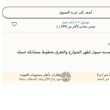
أضف إلى عربة التسوق
توصيل ٢-٤ أيام عمل
شحن مجاني لأكثر من ‏299 د.إ.‏
د
لمدينة سيول تُظهر الشوارع والطرق بخطوط متشابكة جميلة
إطارات بأعلى مستويات الجودة
غير لامعة.
مع زجاج الأكريليك الشفاف تمامًا