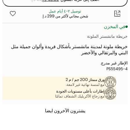
توصيل ٢-٤ أيام عمل
شحن مجاني لأكثر من ‏299 د.إ.‏
 المخزن
ة مانشستر الملونة
ة ملونة لمدينة مانشستر بأشكال فريدة وألوان جميلة مثل
ي والبرتقالي والأخضر
ر غير مدرج.
PS5549
ورق ممتاز 200 جم / م 2
مع لمسة نهائية غير لامعة.
إطارات بأعلى مستويات الجودة
مع زجاج الأكريليك الشفاف تمامًا
يشترون الآخرون ايضا