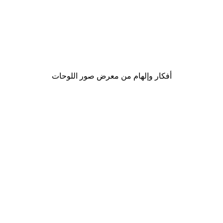
-30%*
لوحة صورة ضباب الشروق
من ‏48.30 د.إ.‏
أفكار وإلهام من معرض صور اللوحات