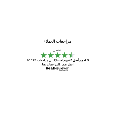
مراجعات العملاء
ممتاز
4.3 من أصل 5 نجوم
استنادًا إلى مراجعات 70875.
انظر بعض المراجعات هنا.
مشتري موثوق
اجعات
ملاء
Great item. Good quality.
4 يونيو
1 مايو