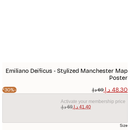
Produc
image
Emiliano Deificus - Stylized Manchester 
Pos
-30%*
Activate your membership pr