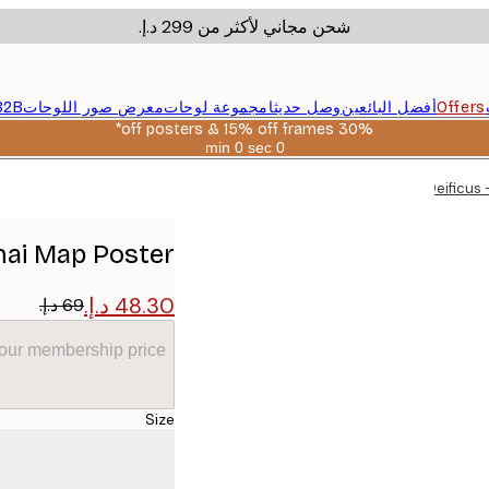
شحن مجاني لأكثر من ‏299 د.إ.‏
Offers
أفضل البائعين
وصل حديثا
مجموعة لوحات
معرض صور اللوحات
B2B
30% off posters & 15% off frames*
0 sec
0 min
صالحة
حتى:
Emiliano Deificus
2026-
08-
06
ghai Map Poster
your membership price
Size