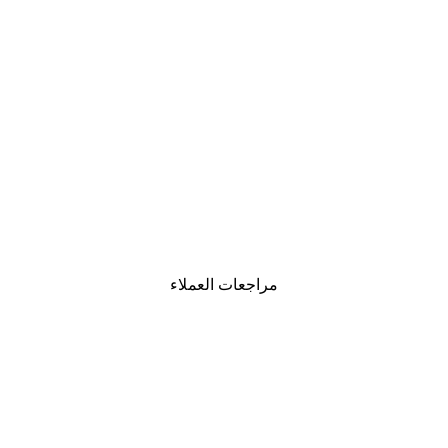
-30%*
لوحة صورة بحيرة سحرية
من ‏48.30 د.إ.‏
مراجعات العملاء