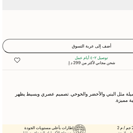
أضف إلى عربة التسوق
توصيل ٢-٤ أيام عمل
شحن مجاني لأكثر من ‏299 د.إ.‏
يلة مثل البني والأخضر والخوخي. تصميم عصري وبسيط يظهر
ة مميزة.
إطارات بأعلى مستويات الجودة
غير لامعة.
مع زجاج الأكريليك الشفاف تمامًا