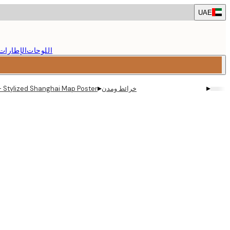
Skip
UAE
to
main
content.
اللوحات
الإطارات
▸
▸
خرائط ومدن
 - Stylized Shanghai Map Poster