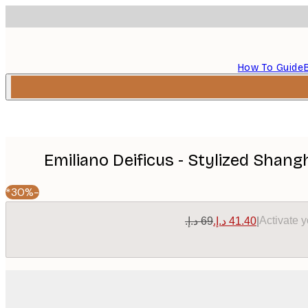
How To Guide
Emiliano Deificus - Stylized Shan
-30%*
Activate 
|