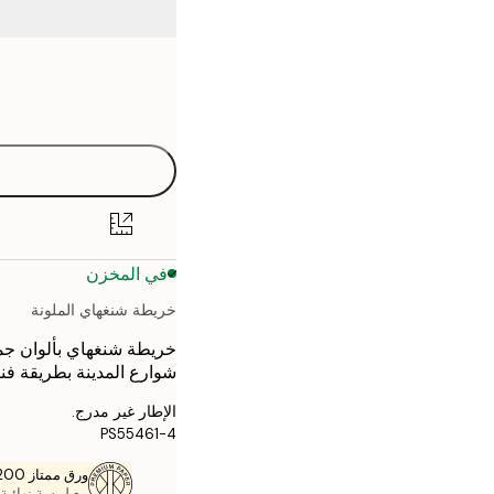
Frame
21x30 cm
options
30x40 cm
40x50 cm
50x70 cm
في المخزن
70x100 cm
خريطة شنغهاي الملونة
خريطة شنغهاي بألوان جم
شوارع المدينة بطريقة فني
الإطار غير مدرج.
PS55461-4
ورق ممتاز 200 جم / م 2
مع لمسة نهائية 