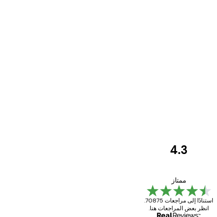
4.3
مراجعات
العملاء
Great item. Good quality.
ممتاز
استنادًا إلى مراجعات 70875.
انظر بعض المراجعات هنا.
4 يونيو