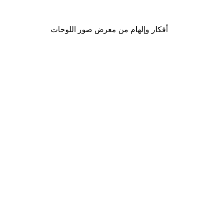
من ‏41.40 د.إ.‏
أفكار وإلهام من معرض صور اللوحات