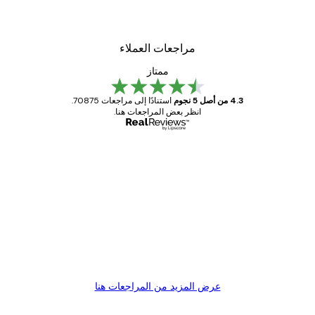
مراجعات العملاء
ممتاز
4.3 من أصل 5 نجوم
استنادًا إلى مراجعات 70875.
انظر بعض المراجعات هنا.
مشتري موثوق
اجعات
ملاء
Great item. Good quality.
4 يونيو
1 مايو
s C
Mary O
عرض المزيد من المراجعات هنا