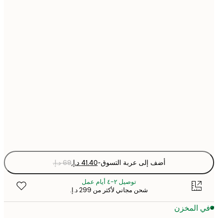
21x30 cm
30x40 cm
40x50 cm
50x70 cm
70x100 cm
Fra
optio
أضف إلى عربة التسوق
-
توصيل ٢-٤ أيام عمل
شحن مجاني لأكثر من ‏299 د.إ.‏
 المخزن