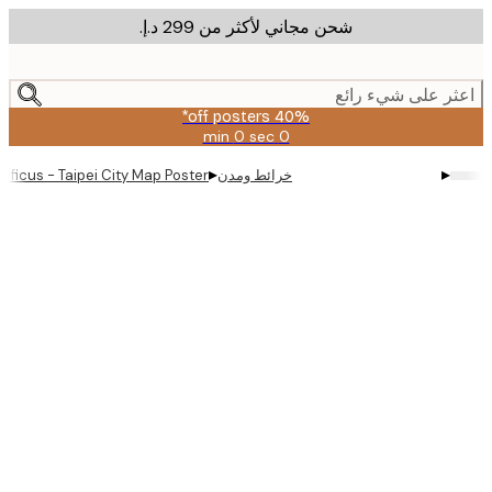
شحن مجاني لأكثر من ‏299 د.إ.‏
m
cont
ر على شيء رائع
40% off posters*
0 sec
0 min
صالحة
حتى:
▸
▸
خرائط ومدن
ano Deificus - Taipei City Map Poster
2026-
08-
09