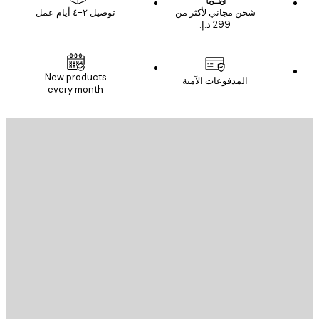
شحن مجاني لأكثر من
توصيل ٢-٤ أيام عمل
New products
المدفوعات الآمنة
every month
يد الإلكتروني
إرسال
St
Poster St