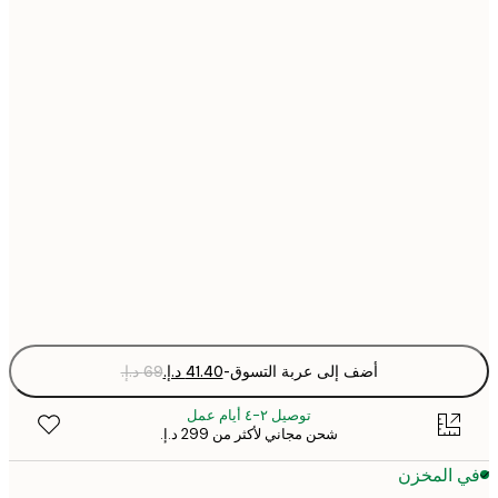
21x30 cm
30x40 cm
40x50 cm
50x70 cm
70x100 cm
Fra
optio
أضف إلى عربة التسوق
-
توصيل ٢-٤ أيام عمل
شحن مجاني لأكثر من ‏299 د.إ.‏
 المخزن