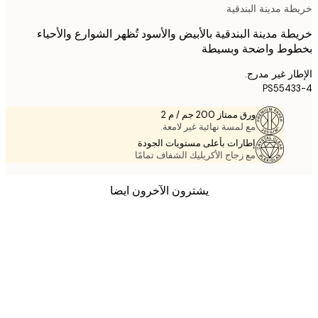
ة مدينة البندقية
ة مدينة البندقية بالأبيض والأسود تُظهر الشوارع والأحياء
وط واضحة وبسيطة
ر غير مدرج.
PS554
ورق ممتاز 200 جم / م 2
مع لمسة نهائية غير لامعة.
إطارات بأعلى مستويات الجودة
مع زجاج الأكريليك الشفاف تمامًا
يشترون الآخرون ايضا