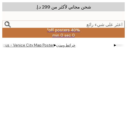
شحن مجاني لأكثر من ‏299 د.إ.‏
m
cont
ر على شيء رائع
40% off posters*
0 sec
0 min
صالحة
حتى:
▸
▸
خرائط ومدن
no Deificus - Venice City Map Poster
2026-
08-
09