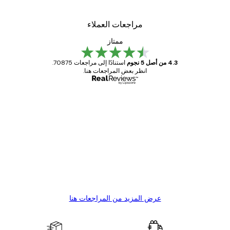
مراجعات العملاء
ممتاز
4.3 من أصل 5 نجوم
استنادًا إلى مراجعات 70875.
انظر بعض المراجعات هنا.
مشتري موثوق
اجعات
ملاء
Great item. Good quality.
4 يونيو
1 مايو
s C
Mary O
عرض المزيد من المراجعات هنا