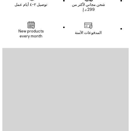
شحن مجاني لأكثر من
توصيل ٢-٤ أيام عمل
New products
المدفوعات الآمنة
every month
يد الإلكتروني
إرسال
St
Poster St
ة العملاء