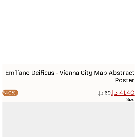
image
Emiliano Deificus - Vienna City Map Abstr
Pos
-40%*