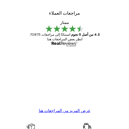
مراجعات العملاء
ممتاز
4.3 من أصل 5 نجوم
استنادًا إلى مراجعات 70875.
انظر بعض المراجعات هنا.
مشتري موثوق
اجعات
ملاء
Great item. Good quality.
4 يونيو
1 مايو
s C
Mary O
عرض المزيد من المراجعات هنا