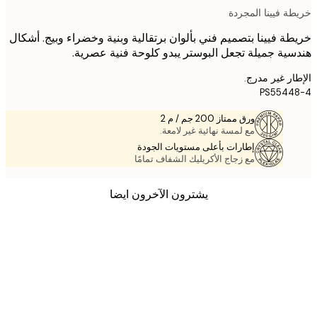
ة فيينا المجردة
ة فيينا بتصميم فني بألوان برتقالية وبنية وخضراء وبيج. أشكال
ية جميلة تجعل البوستر يبدو كلوحة فنية عصرية.
ر غير مدرج.
PS5544
ورق ممتاز 200 جم / م 2
مع لمسة نهائية غير لامعة.
إطارات بأعلى مستويات الجودة
مع زجاج الأكريليك الشفاف تمامًا
يشترون الآخرون ايضا