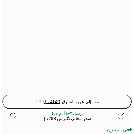
21x30 cm
30x40 cm
40x50 cm
50x70 cm
70x100 cm
Fra
optio
أضف إلى عربة التسوق
-
توصيل ٢-٤ أيام عمل
شحن مجاني لأكثر من ‏299 د.إ.‏
 المخزن