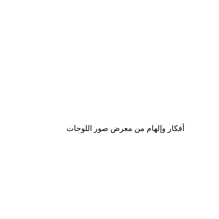
-40%*
لوحة صورة بحيرة سحرية
من ‏41.40 د.إ.‏
أفكار وإلهام من معرض صور اللوحات