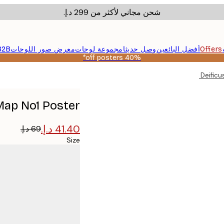
شحن مجاني لأكثر من ‏299 د.إ.‏
Offers
أفضل البائعين
وصل حديثا
مجموعة لوحات
معرض صور اللوحات
B2B
40% off posters*
Emiliano Deificu
 Map No1 Poster
Size