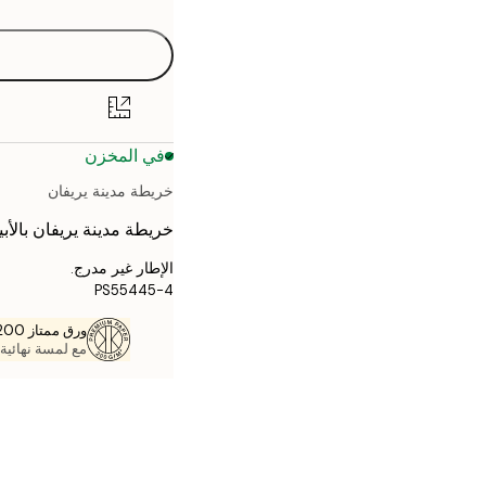
30x40 cm
40x50 cm
50x70 cm
في المخزن
70x100 cm
خريطة مدينة يريفان
خريطة مدينة يريفان بالأب
الإطار غير مدرج.
PS55445-4
ورق ممتاز 200 جم / م 2
مع لمسة نهائية 