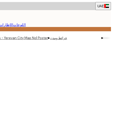
Skip
UAE
to
main
content.
اللوحات
الإطارات
▸
▸
خرائط ومدن
s - Yerevan City Map No1 Poster