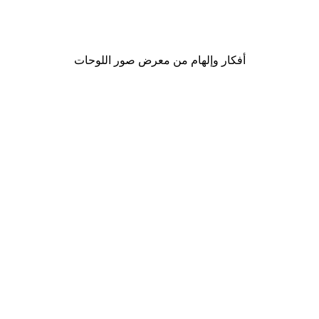
لوحة صورة بحيرة سحرية
من ‏41.40 د.إ.‏
أفكار وإلهام من معرض صور اللوحات