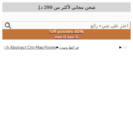
شحن مجاني لأكثر من ‏299 د.إ.‏
m
cont
ر على شيء رائع
40% off posters*
0 sec
0 min
صالحة
حتى:
▸
▸
خرائط ومدن
us - Zurich Abstract City Map Poster
2026-
08-
09