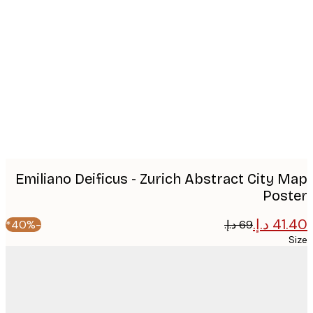
Produc
image
Emiliano Deificus - Zurich Abstract City 
Pos
-40%*