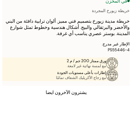
 المخزن
ة زيورخ المجردة
ة مدينة زيورخ بتصميم فني مميز. ألوان ترابية دافئة من البني
خضر والبرتقالي والبيج. أشكال هندسية وخطوط تمثل شوارع
ينة. بوستر عصري يناسب أي غرفة.
ر غير مدرج.
PS5544
ورق ممتاز 200 جم / م 2
مع لمسة نهائية غير لامعة.
إطارات بأعلى مستويات الجودة
مع زجاج الأكريليك الشفاف تمامًا
يشترون الآخرون ايضا