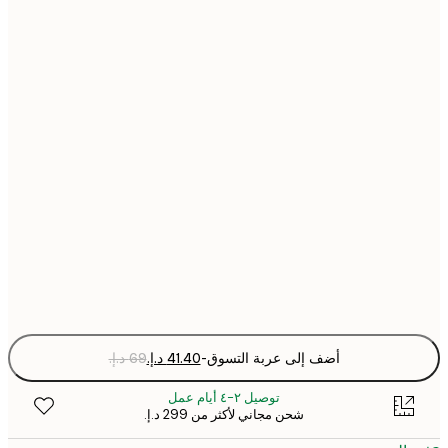
21x30 cm
30x40 cm
40x50 cm
50x70 cm
70x100 cm
Fra
optio
أضف إلى عربة التسوق
-
توصيل ٢-٤ أيام عمل
شحن مجاني لأكثر من ‏299 د.إ.‏