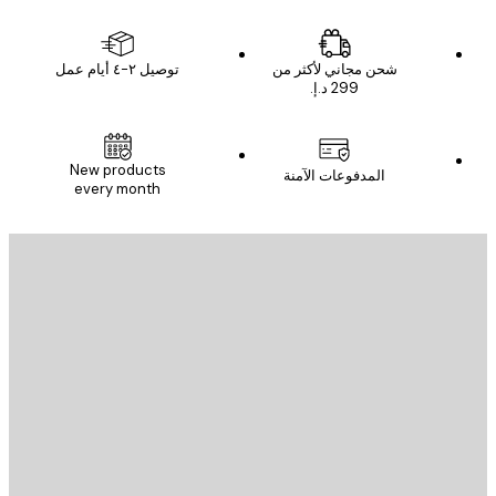
شحن مجاني لأكثر من
توصيل ٢-٤ أيام عمل
New products
المدفوعات الآمنة
every month
يد الإلكتروني
إرسال