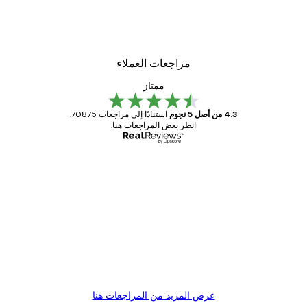
مراجعات العملاء
ممتاز
4.3 من أصل 5 نجوم
استنادًا إلى مراجعات 70875.
انظر بعض المراجعات هنا.
مشتري موثوق
اجعات
ملاء
Great item. Good quality.
4 يونيو
1 مايو
s C
Mary O
عرض المزيد من المراجعات هنا