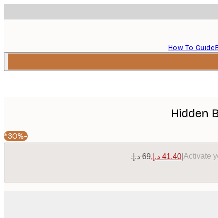
How To Guide
Hidden 
-30%*
Activate 
|