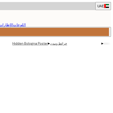
Skip
UAE
to
main
content.
اللوحات
الإطارات
▸
▸
خرائط ومدن
Hidden Bologna Poster