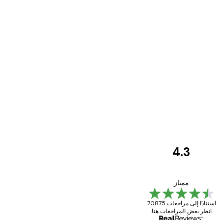
4.3
مراجعات
العملاء
Great item. Good quality.
ممتاز
استنادًا إلى مراجعات 70875.
انظر بعض المراجعات هنا.
4 يونيو