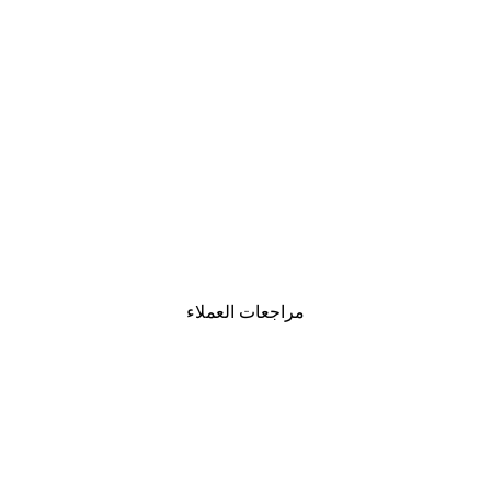
-30%*
لوحة صورة بحيرة سحرية
من ‏48.30 د.إ.‏
مراجعات العملاء