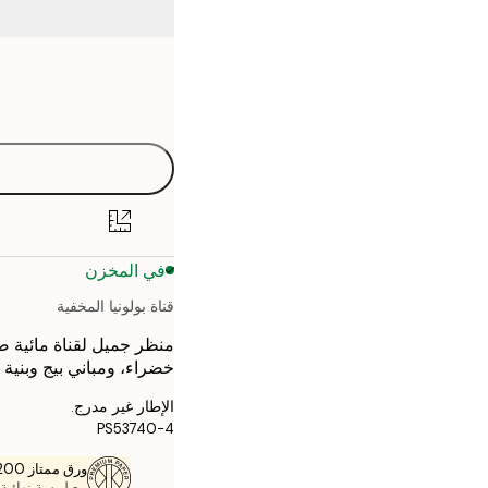
Frame
21x30 cm
options
30x40 cm
40x50 cm
50x50 cm
في المخزن
50x70 cm
قناة بولونيا المخفية
70x100 cm
منظر جميل لقناة مائية ضي
خضراء، ومباني بيج وبنية 
الإطار غير مدرج.
PS53740-4
ورق ممتاز 200 جم / م 2
مع لمسة نهائية 