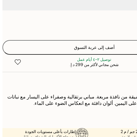
أضف إلى عربة التسوق
توصيل ٢-٤ أيام عمل
شحن مجاني لأكثر من ‏299 د.إ.‏
قة من نافذة مربعة. مباني برتقالية وصفراء على اليسار مع نباتات
على اليمين. ألوان دافئة مع انعكاس الضوء على الماء.
إطارات بأعلى مستويات الجودة
غير لامعة.
مع زجاج الأكريليك الشفاف تمامًا