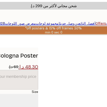
شحن مجاني لأكثر من ‏299 د.إ.‏
Offers
أفضل البائعين
وصل حديثا
مجموعة لوحات
معرض صور اللوحات
B2B
30% off posters & 15% off frames*
0 sec
0 min
صالحة
حتى:
2026-
08-
06
Bologna Poster
your membership price
Size