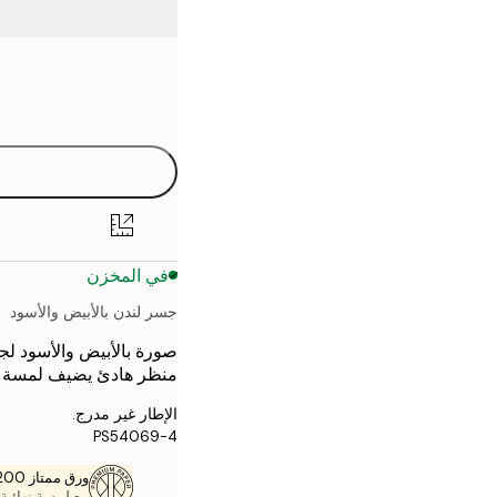
Frame
21x30 cm
options
30x40 cm
40x50 cm
50x50 cm
في المخزن
50x70 cm
جسر لندن بالأبيض والأسود
70x100 cm
صورة بالأبيض والأسود لجس
منظر هادئ يضيف لمسة كل
الإطار غير مدرج.
PS54069-4
ورق ممتاز 200 جم / م 2
مع لمسة نهائية 