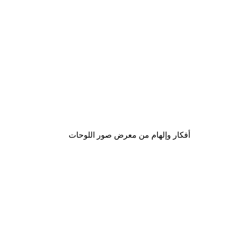
-30%*
لوحة صورة متحف الأزياء YSL
من ‏48.30 د.إ.‏
أفكار وإلهام من معرض صور اللوحات