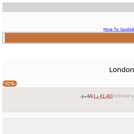
How To Guide
London
-30%*
Activate 
|