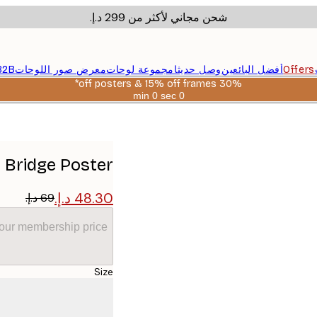
شحن مجاني لأكثر من ‏299 د.إ.‏
Offers
أفضل البائعين
وصل حديثا
مجموعة لوحات
معرض صور اللوحات
B2B
30% off posters & 15% off frames*
0 sec
0 min
صالحة
حتى:
2026-
08-
06
 Bridge Poster
your membership price
Size