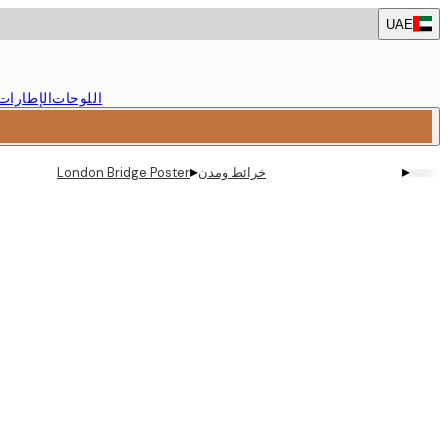
Skip
UAE
to
main
content.
اللوحات
الإطارات
▸
▸
خرائط ومدن
London Bridge Poster