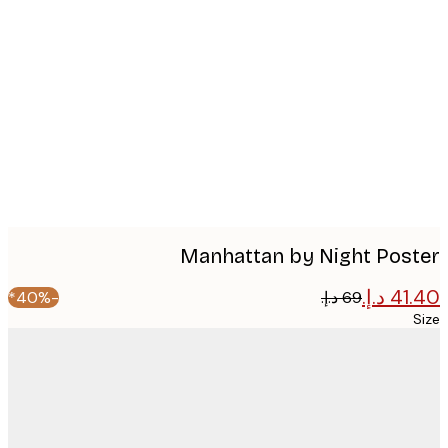
Produc
image
Manhattan by Night Pos
-40%*