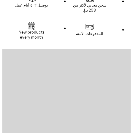
شحن مجاني لأكثر من
توصيل ٢-٤ أيام عمل
New products
المدفوعات الآمنة
every month
يد الإلكتروني
إرسال
St
Poster St