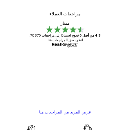
مراجعات العملاء
ممتاز
4.3 من أصل 5 نجوم
استنادًا إلى مراجعات 70875.
انظر بعض المراجعات هنا.
مشتري موثوق
اجعات
ملاء
Great item. Good quality.
4 يونيو
1 مايو
s C
Mary O
عرض المزيد من المراجعات هنا