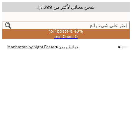
شحن مجاني لأكثر من ‏299 د.إ.‏
m
cont
ر على شيء رائع
40% off posters*
0 sec
0 min
صالحة
حتى:
▸
▸
خرائط ومدن
Manhattan by Night Poster
2026-
08-
09