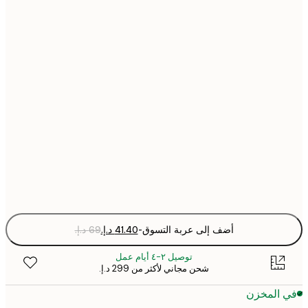
21x30 cm
30x40 cm
40x50 cm
50x70 cm
70x100 cm
Fra
optio
أضف إلى عربة التسوق
-
توصيل ٢-٤ أيام عمل
شحن مجاني لأكثر من ‏299 د.إ.‏
 المخزن