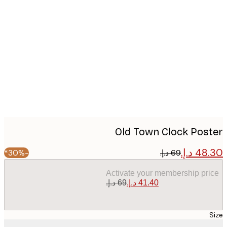
Produc
image
Old Town Clock Pos
-30%*
Activate your membership pr