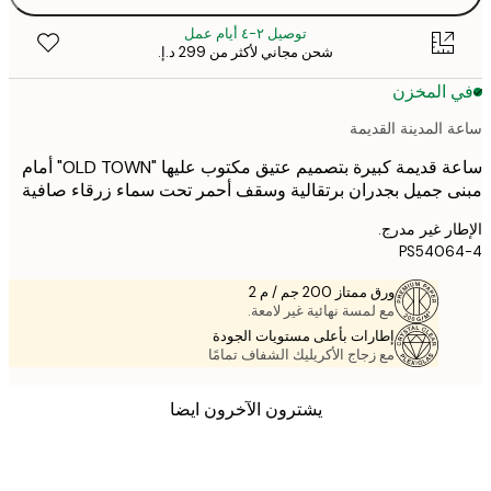
توصيل ٢-٤ أيام عمل
شحن مجاني لأكثر من ‏299 د.إ.‏
 المخزن
 المدينة القديمة
ساعة قديمة كبيرة بتصميم عتيق مكتوب عليها "OLD TOWN" أمام
 جميل بجدران برتقالية وسقف أحمر تحت سماء زرقاء صافية
ر غير مدرج.
PS5406
ورق ممتاز 200 جم / م 2
مع لمسة نهائية غير لامعة.
إطارات بأعلى مستويات الجودة
مع زجاج الأكريليك الشفاف تمامًا
يشترون الآخرون ايضا