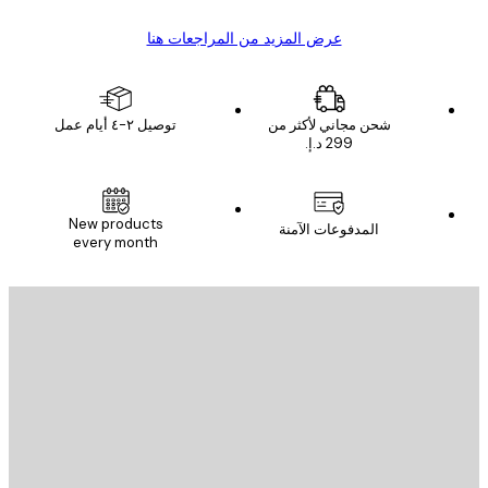
عرض المزيد من المراجعات هنا
شحن مجاني لأكثر من
توصيل ٢-٤ أيام عمل
New products
المدفوعات الآمنة
every month
يد الإلكتروني
إرسال