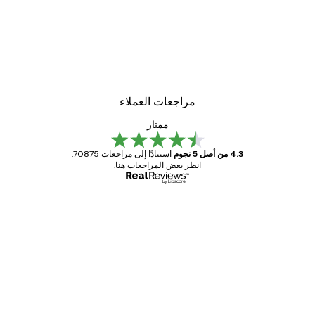
-30%*
لوحة صورة بحيرة سحرية
من ‏48.30 د.إ.‏
مراجعات العملاء
ممتاز
4.3 من أصل 5 نجوم
استنادًا إلى مراجعات 70875.
انظر بعض المراجعات هنا.
مشتري موثوق
اجعات
ملاء
Great item. Good quality.
4 يونيو
1 مايو
s C
Mary O