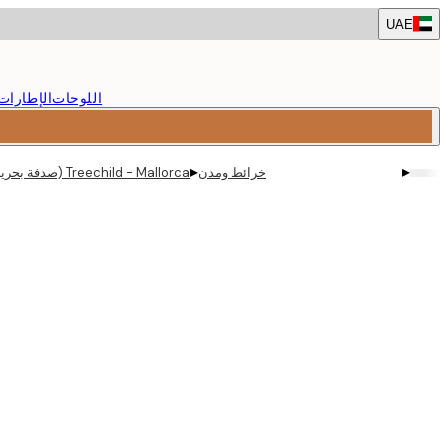
Skip
UAE
to
main
content.
اللوحات
الإطارات
▸
▸
خرائط ومدن
Treechild - Mallorca (صدفة بحرية) بوستر