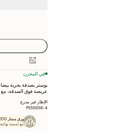
Frame
21x30 cm
options
30x40 cm
40x50 cm
50x70 cm
في المخزن
70x100 cm
عريضة فوق الصدفة، مع خ
الإطار غير مدرج.
PS55658-4
ورق ممتاز 200 جم / م 2
مع لمسة نهائية 