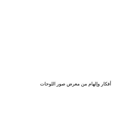
-30%*
موضة الشارع بوستر
من ‏48.30 د.إ.‏
أفكار وإلهام من معرض صور اللوحات