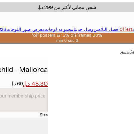
شحن مجاني لأكثر من ‏299 د.إ.‏
Offers
أفضل البائعين
وصل حديثا
مجموعة لوحات
معرض صور اللوحات
B2B
30% off posters & 15% off frames*
0 sec
0 min
صالحة
حتى:
2026-
08-
06
Treechild - Mallorca (صدفة بح
your membership price
Size