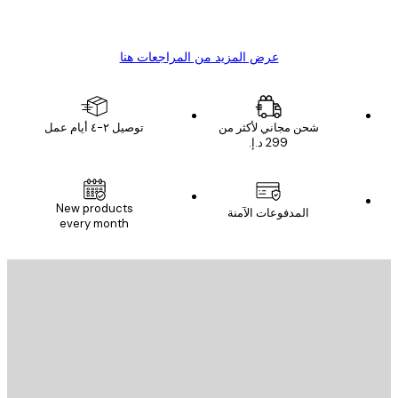
s C
Mary O
عرض المزيد من المراجعات هنا
شحن مجاني لأكثر من
توصيل ٢-٤ أيام عمل
New products
المدفوعات الآمنة
every month
يد الإلكتروني
إرسال