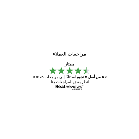
مراجعات العملاء
ممتاز
4.3 من أصل 5 نجوم
استنادًا إلى مراجعات 70875.
انظر بعض المراجعات هنا.
مشتري موثوق
اجعات
ملاء
Great item. Good quality.
4 يونيو
1 مايو