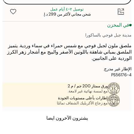
توصيل ٢-٤ أيام عمل
شحن مجاني لأكثر من ‏299 د.إ.‏
 المخزن
ة جبل فوجي بالساكورا
 ملون لجبل فوجي مع شمس حمراء في سماء وردية. يتميز
صق بمباني شاهقة باللونين الأصفر والبيج مع أشجار زهر الكرز
دية على الجانبين.
ر غير مدرج.
PS561
ورق ممتاز 200 جم / م 2
مع لمسة نهائية غير لامعة.
إطارات بأعلى مستويات الجودة
مع زجاج الأكريليك الشفاف تمامًا
يشترون الآخرون ايضا