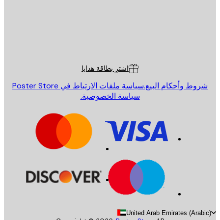
St
Poster St
ة العملاء
اشترِ بطاقة هدايا
روط وأحكام البيع.
سياسة ملفات الارتباط في Poster Store
سياسة الخصوصية.
United Arab Emirates (Arab