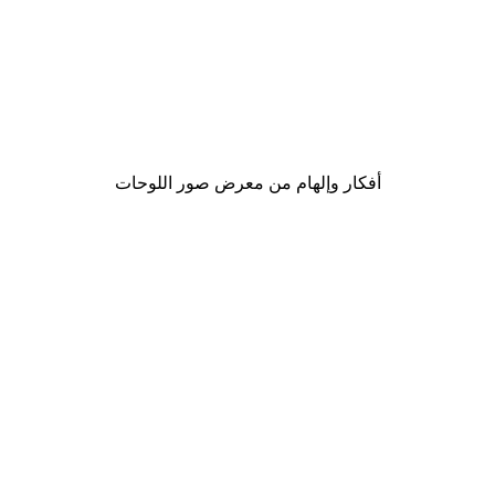
-30%*
لوحة لصورة مدينة نيويورك
من ‏48.30 د.إ.‏
أفكار وإلهام من معرض صور اللوحات