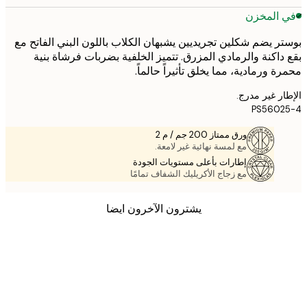
 المخزن
ر يضم شكلين تجريديين يشبهان الكلاب باللون البني الفاتح مع
داكنة والرمادي المزرق. تتميز الخلفية بضربات فرشاة بنية
ة ورمادية، مما يخلق تأثيراً حالماً.
ر غير مدرج.
PS5602
ورق ممتاز 200 جم / م 2
مع لمسة نهائية غير لامعة.
إطارات بأعلى مستويات الجودة
مع زجاج الأكريليك الشفاف تمامًا
يشترون الآخرون ايضا