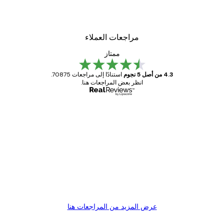
من ‏41.40 د.إ.‏
مراجعات العملاء
ممتاز
4.3 من أصل 5 نجوم
استنادًا إلى مراجعات 70875.
انظر بعض المراجعات هنا.
مشتري موثوق
اجعات
ملاء
Great item. Good quality.
4 يونيو
1 مايو
s C
Mary O
عرض المزيد من المراجعات هنا