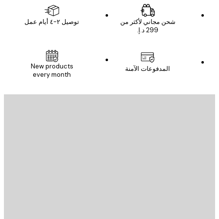
شحن مجاني لأكثر من
توصيل ٢-٤ أيام عمل
New products
المدفوعات الآمنة
every month
يد الإلكتروني
إرسال
St