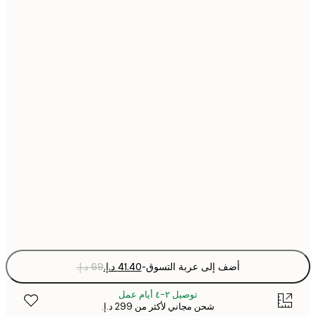
21x30 cm
30x40 cm
40x50 cm
50x50 cm
50x70 cm
70x100 cm
Fra
optio
أضف إلى عربة التسوق
-
توصيل ٢-٤ أيام عمل
شحن مجاني لأكثر من ‏299 د.إ.‏