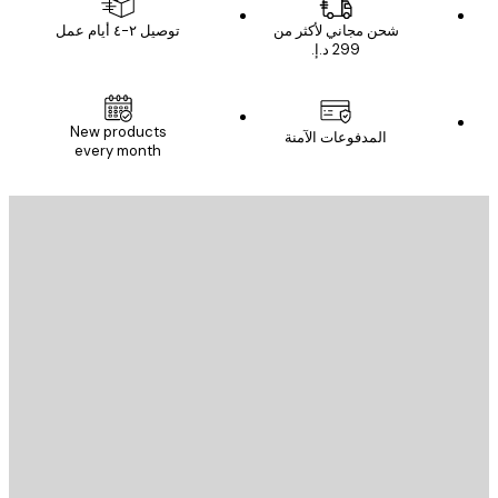
شحن مجاني لأكثر من
توصيل ٢-٤ أيام عمل
New products
المدفوعات الآمنة
every month
يد الإلكتروني
إرسال
St
Poster St