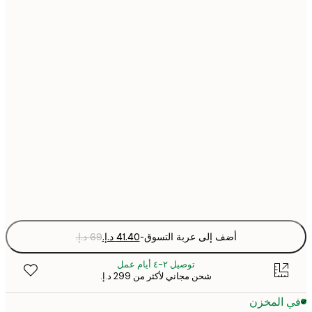
21x30 cm
30x40 cm
40x50 cm
50x70 cm
70x100 cm
Fra
optio
أضف إلى عربة التسوق
-
توصيل ٢-٤ أيام عمل
شحن مجاني لأكثر من ‏299 د.إ.‏
 المخزن