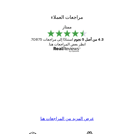
من ‏41.40 د.إ.‏
مراجعات العملاء
ممتاز
4.3 من أصل 5 نجوم
استنادًا إلى مراجعات 70875.
انظر بعض المراجعات هنا.
مشتري موثوق
اجعات
ملاء
Great item. Good quality.
4 يونيو
1 مايو
s C
Mary O
عرض المزيد من المراجعات هنا