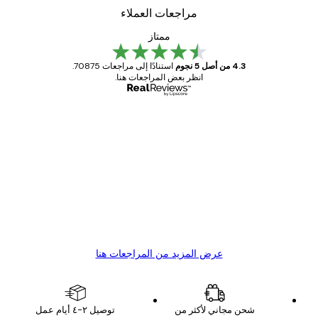
مراجعات العملاء
ممتاز
4.3 من أصل 5 نجوم
استنادًا إلى مراجعات 70875.
انظر بعض المراجعات هنا.
مشتري موثوق
اجعات
ملاء
Great item. Good quality.
4 يونيو
1 مايو
s C
Mary O
عرض المزيد من المراجعات هنا
شحن مجاني لأكثر من
توصيل ٢-٤ أيام عمل