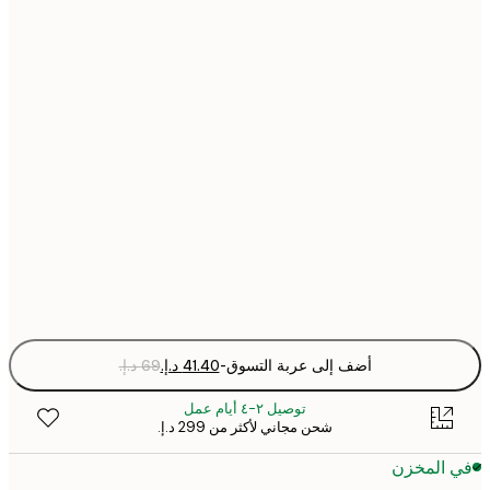
21x30 cm
30x40 cm
40x50 cm
50x70 cm
70x100 cm
Fra
optio
أضف إلى عربة التسوق
-
توصيل ٢-٤ أيام عمل
شحن مجاني لأكثر من ‏299 د.إ.‏
 المخزن