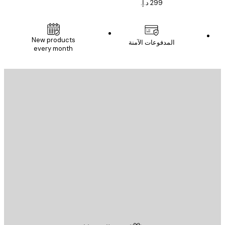
New products
المدفوعات الآمنة
every month
يد الإلكتروني
إرسال
St
Poster St
ة العملاء