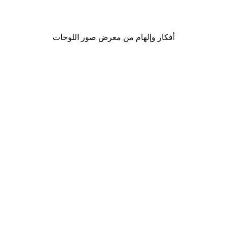
من ‏48.30 د.إ.‏
أفكار وإلهام من معرض صور اللوحات