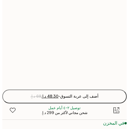
21x30 cm
30x40 cm
50x70 cm
Fra
optio
أضف إلى عربة التسوق
-
توصيل ٢-٤ أيام عمل
شحن مجاني لأكثر من ‏299 د.إ.‏
 المخزن