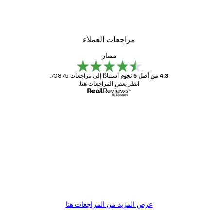
مراجعات العملاء
ممتاز
4.3 من أصل 5 نجوم
استنادًا إلى مراجعات 70875.
انظر بعض المراجعات هنا.
مشتري موثوق
اجعات
ملاء
Great item. Good quality.
4 يونيو
1 مايو
s C
Mary O
عرض المزيد من المراجعات هنا