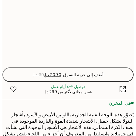
21x30 cm
30x40 cm
50x70 cm
Fra
optio
أضف إلى عربة التسوق
-
توصيل ٢-٤ أيام عمل
شحن مجاني لأكثر من ‏299 د.إ.‏
 المخزن
ِّر هذه اللوحة الفنية الجدارية باللونين الأبيض والأسود بأشجار
ولا بشكل جميل، الأشجار شديدة القوة والباردة الموجودة في
الكرة الشمالي. هذه الأشجار هي الأشجار الوحيدة التي نشأت
رينلاند وآيسلندا. من المعروف أن أجزاء من اللحاء تقشر بشكل