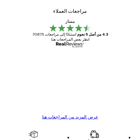
مراجعات العملاء
ممتاز
4.3 من أصل 5 نجوم
استنادًا إلى مراجعات 70875.
انظر بعض المراجعات هنا.
مشتري موثوق
اجعات
ملاء
Great item. Good quality.
4 يونيو
1 مايو
s C
Mary O
عرض المزيد من المراجعات هنا