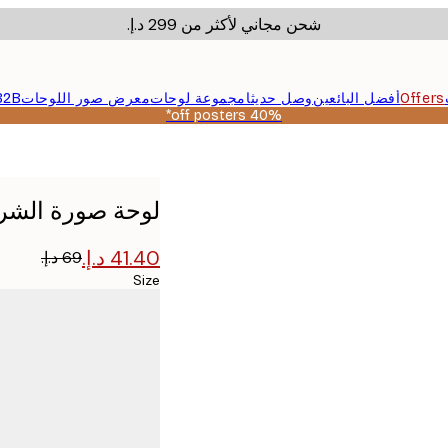
شحن مجاني لأكثر من ‏299 د.إ.‏
Offers
أفضل البائعين
وصل حديثا
مجموعة لوحات
معرض صور اللوحات
B2B
40% off posters*
لوحة صورة الشر
Size