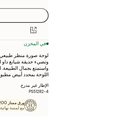
30x40 cm
50x70 cm
في المخزن
لوحة صورة منظر طبيعي
وتضيء حديقة شيانغ داو ال
واستمتع بجمال الطبيعة. 
اللوحة بمحدد أبيض مطبوع 
الإطار غير مدرج.
PS51282-4
ورق ممتاز 200 جم / م 2
مع لمسة نهائية 