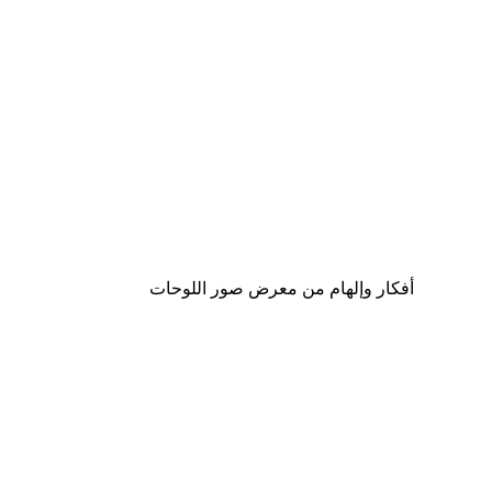
-40%*
لوحة لصورة عبارة الروح السعيدة
من ‏41.40 د.إ.‏
أفكار وإلهام من معرض صور اللوحات