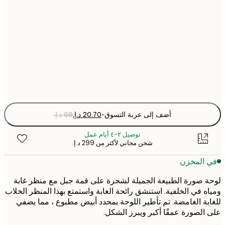
30x40 cm
50x70 cm
Fra
optio
أضف إلى عربة التسوق
-
توصيل ٢-٤ أيام عمل
شحن مجاني لأكثر من ‏299 د.إ.‏
 المخزن
 صورة الطبيعة الجميلة لشجرة على قمة جبل مع منظر غابة
ه في الخلفية. استنشق رائحة الغابة واستمتع بهذا المنظر الخلاب
بة الغامضة. تم تأطير اللوحة بمحدد أبيض مطبوع ، مما يضفي
الصورة عمقًا أكبر ويبرز الشكل.