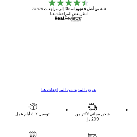
4.3 من أصل 5 نجوم
استنادًا إلى مراجعات 70875.
انظر بعض المراجعات هنا.
مشتري موثوق
اجعات
ملاء
Great item. Good quality.
4 يونيو
1 مايو
s C
Mary O
عرض المزيد من المراجعات هنا
شحن مجاني لأكثر من
توصيل ٢-٤ أيام عمل