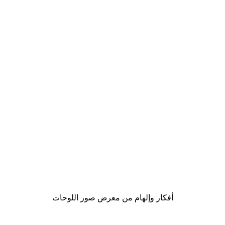
-40%*
Chanel Elegance بوستر
من ‏41.40 د.إ.‏
أفكار وإلهام من معرض صور اللوحات