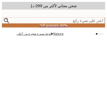
شحن مجاني لأكثر من ‏299 د.إ.‏
m
cont
ر على شيء رائع
40% off posters*
▸
▸
Nature
لوحة صورة شجرة من أعلى
Produ