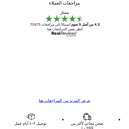
مراجعات العملاء
ممتاز
4.3 من أصل 5 نجوم
استنادًا إلى مراجعات 70875.
انظر بعض المراجعات هنا.
مشتري موثوق
اجعات
ملاء
Great item. Good quality.
4 يونيو
1 مايو
s C
Mary O
عرض المزيد من المراجعات هنا
شحن مجاني لأكثر من
توصيل ٢-٤ أيام عمل