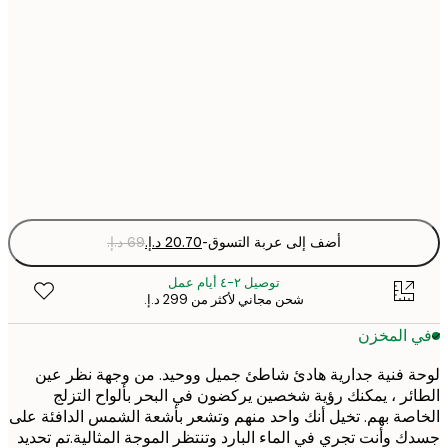
21x30 cm
30x40 cm
50x70 cm
Fra
optio
أضف إلى عربة التسوق
-
توصيل ٢-٤ أيام عمل
شحن مجاني لأكثر من ‏299 د.إ.‏
 المخزن
 فنية جدارية هادئ شاطئ جميل ووحيد. من وجهة نظر عين
ئر ، يمكنك رؤية شخصين يركضون في البحر بألواح التزلج
صة بهم. تخيل أنك واحد منهم وتشعر بأشعة الشمس الدافئة على
 وأنت تجري في الماء البارد وتنتظر الموجة المثالية.تم تحديد