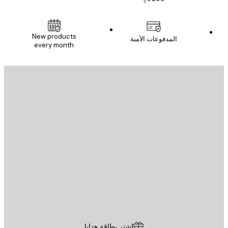
New products
المدفوعات الآمنة
every month
يد الإلكتروني
إرسال
St
Poster St
ة العملاء
اشترِ بطاقة هدايا