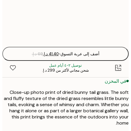
30x40 cm
Fra
optio
أضف إلى عربة التسوق
-
توصيل ٢-٤ أيام عمل
شحن مجاني لأكثر من ‏299 د.إ.‏
 المخزن
Close-up photo print of dried bunny tail grass. The 
and fluffy texture of the dried grass resembles little b
tails, evoking a sense of whimsy and charm. Whether
hang it alone or as part of a larger botanical gallery w
this print brings the essence of the outdoors into 
ho