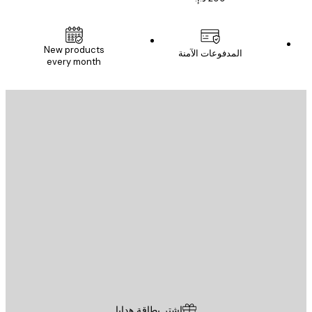
New products
المدفوعات الآمنة
every month
يد الإلكتروني
إرسال
St
Poster St
ة العملاء
اشترِ بطاقة هدايا