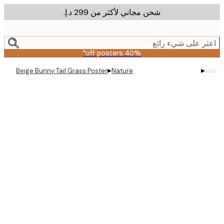
شحن مجاني لأكثر من ‏299 د.إ.‏
m
cont
ر على شيء رائع
40% off posters*
▸
▸
Beige Bunny Tail Grass Poster
Nature
Produc