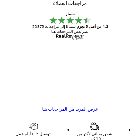
مراجعات العملاء
ممتاز
4.3 من أصل 5 نجوم
استنادًا إلى مراجعات 70875.
انظر بعض المراجعات هنا.
مشتري موثوق
اجعات
ملاء
Great item. Good quality.
4 يونيو
1 مايو
s C
Mary O
عرض المزيد من المراجعات هنا
شحن مجاني لأكثر من
توصيل ٢-٤ أيام عمل