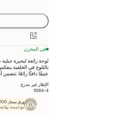
options
30x40 cm
50x70 cm
في المخزن
لوحة رائعة لبحيرة جبلي
بالثلوج في الخلفية ينعكس 
عتيقًا دافئًا رائعًا. تتضم
الإطار غير مدرج.
11584-4
ورق ممتاز 200 جم / م 2
مع لمسة نهائية 