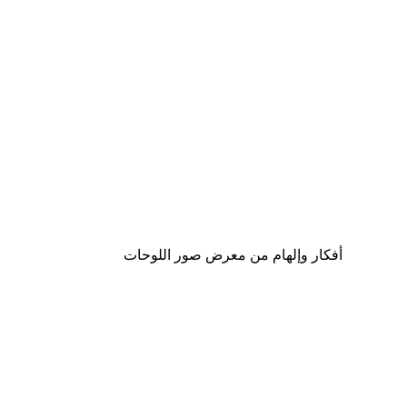
-40%*
لوحة جدار الثعلب
من ‏41.40 د.إ.‏
أفكار وإلهام من معرض صور اللوحات