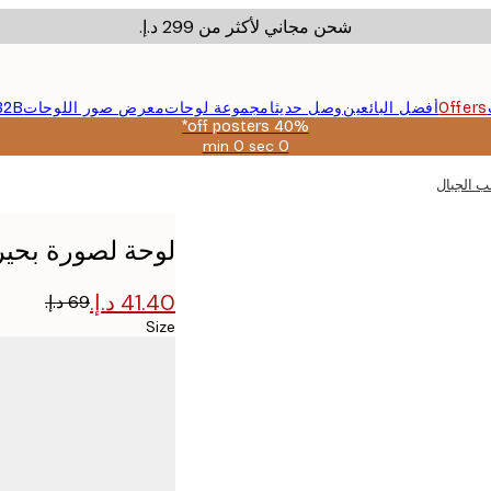
شحن مجاني لأكثر من ‏299 د.إ.‏
Offers
أفضل البائعين
وصل حديثا
مجموعة لوحات
معرض صور اللوحات
B2B
40% off posters*
0 sec
0 min
صالحة
حتى:
ب الجبال
2026-
08-
09
لوحة لصورة بحير
Size