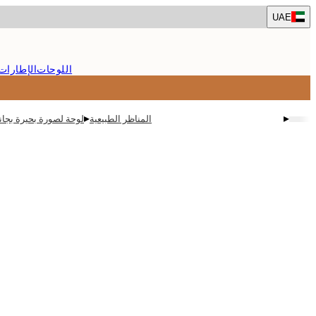
Skip
UAE
to
main
content.
اللوحات
الإطارات
▸
▸
المناظر الطبيعية
لوحة لصورة بحيرة بجان