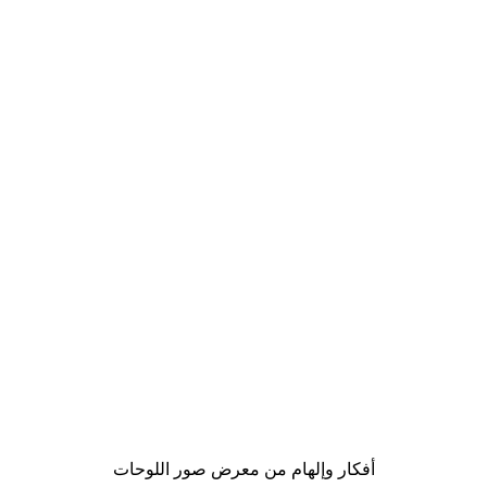
Outlet
-70%
Palm Sky Poster
من ‏20.70 د.إ.‏
أفكار وإلهام من معرض صور اللوحات