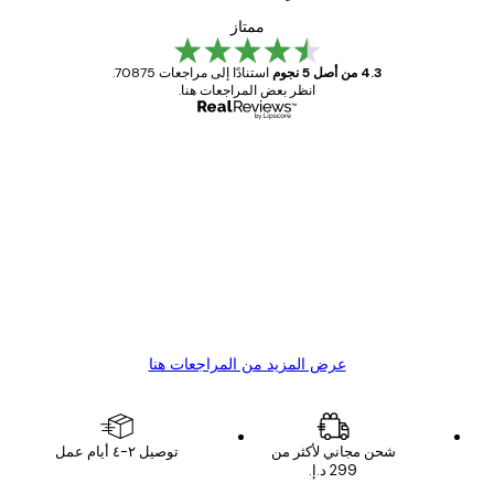
ممتاز
4.3 من أصل 5 نجوم
استنادًا إلى مراجعات 70875.
انظر بعض المراجعات هنا.
مشتري موثوق
اجعات
ملاء
Great item. Good quality.
4 يونيو
1 مايو
s C
Mary O
عرض المزيد من المراجعات هنا
شحن مجاني لأكثر من
توصيل ٢-٤ أيام عمل