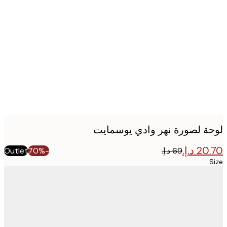
Produ
imag
ة لصورة نهر وادي يوسمايت
Outlet
-70%