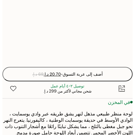
21x30 cm
30x40 cm
50x70 cm
Fra
optio
أضف إلى عربة التسوق
-
توصيل ٢-٤ أيام عمل
شحن مجاني لأكثر من ‏299 د.إ.‏
 المخزن
 منظر طبيعي مذهل لنهر يشق طريقه عبر وادي يوسمايت ،
دي الأوسط في حديقة يوسمايت الوطنية ، كاليفورنيا. يتعرج النهر
جبل مغطى بالثلج ، مما يشكل تباينًا رائعًا مع أشجار التنوب ذات
ن الأخضر المحمر. تتضمن أبعاد اللوحة حامل صورة مدمج.