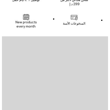
New products
المدفوعات الآمنة
every month
يد الإلكتروني
إرسال
St
Poster St
ة العملاء