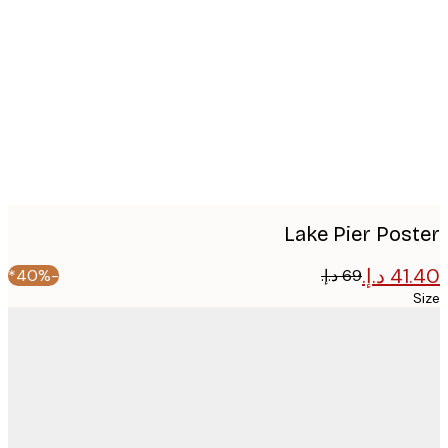
image
Lake Pier Pos
-40%*