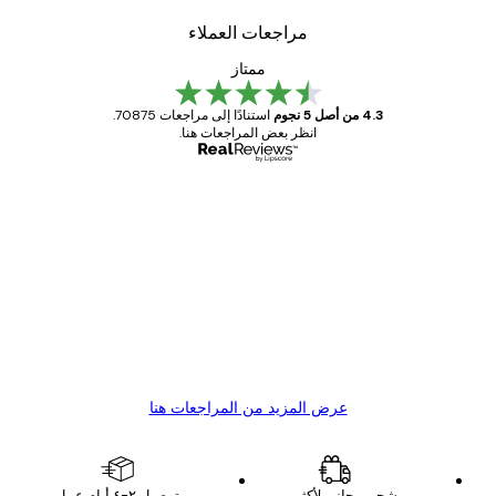
مراجعات العملاء
ممتاز
4.3 من أصل 5 نجوم
استنادًا إلى مراجعات 70875.
انظر بعض المراجعات هنا.
مشتري موثوق
اجعات
ملاء
Great item. Good quality.
4 يونيو
1 مايو
s C
Mary O
عرض المزيد من المراجعات هنا
شحن مجاني لأكثر من
توصيل ٢-٤ أيام عمل