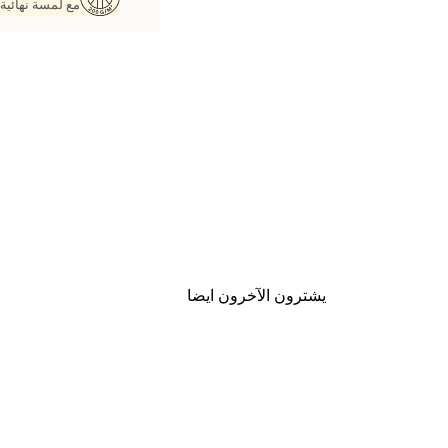
مع لمسة نهائية 
يشترون الآخرون ايضا