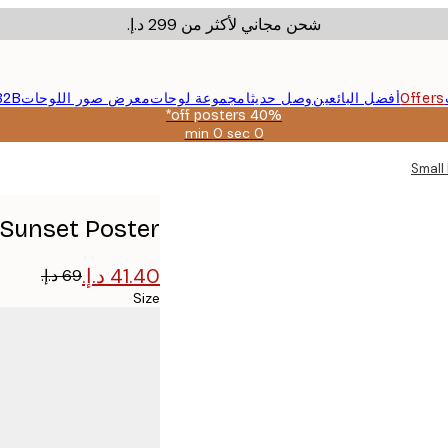
شحن مجاني لأكثر من ‏299 د.إ.‏
Offers
أفضل البائعين
وصل حديثا
مجموعة لوحات
معرض صور اللوحات
B2B
40% off posters*
0 sec
0 min
صالحة
حتى:
Small
2026-
08-
09
 Sunset Poster
Size