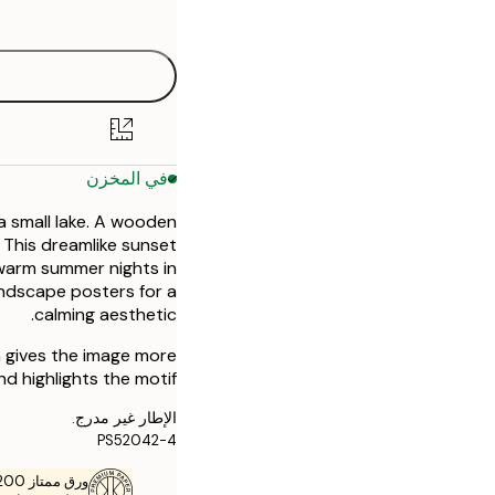
options
30x40 cm
50x70 cm
في المخزن
a small lake. A wooden
. This dreamlike sunset
warm summer nights in
andscape posters for a
calming aesthetic.
h gives the image more
d highlights the motif.
الإطار غير مدرج.
PS52042-4
ورق ممتاز 200 جم / م 2