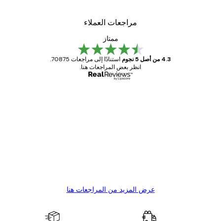
مراجعات العملاء
ممتاز
4.3 من أصل 5 نجوم
استنادًا إلى مراجعات 70875.
انظر بعض المراجعات هنا.
مشتري موثوق
اجعات
ملاء
Great item. Good quality.
4 يونيو
1 مايو
s C
Mary O
عرض المزيد من المراجعات هنا