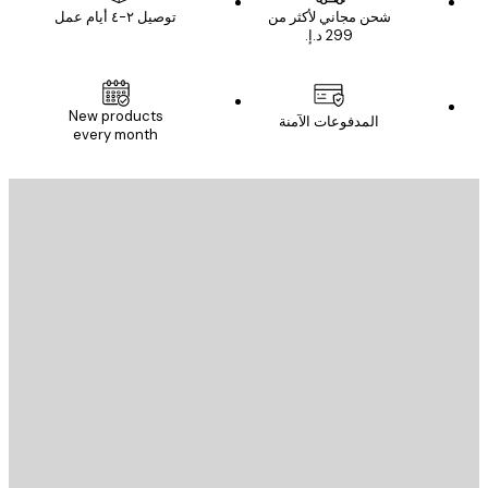
شحن مجاني لأكثر من
توصيل ٢-٤ أيام عمل
New products
المدفوعات الآمنة
every month
يد الإلكتروني
إرسال
St
Poster St
ة العملاء