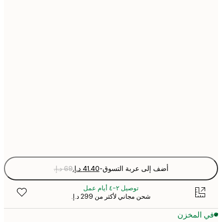
21x30 cm
30x40 cm
40x50 cm
50x70 cm
70x100 cm
Fra
optio
أضف إلى عربة التسوق
-
توصيل ٢-٤ أيام عمل
شحن مجاني لأكثر من ‏299 د.إ.‏
 المخزن