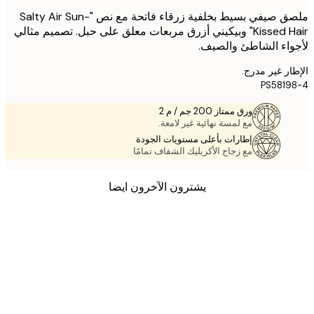
ملصق صيفي بسيط بخلفية زرقاء فاتحة مع نص "Salty Air Sun-
Kissed Hair" وبيكيني أزرق مربعات معلق على حبل. تصميم مثالي
اء الشاطئ والصيف.
ر غير مدرج.
PS581
ورق ممتاز 200 جم / م 2
مع لمسة نهائية غير لامعة.
إطارات بأعلى مستويات الجودة
مع زجاج الأكريليك الشفاف تمامًا
يشترون الآخرون ايضا