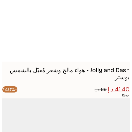
image
Jolly and Dash - هواء مالح وشعر مُقبّل بالشمس
تر
-40%*