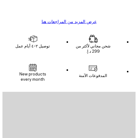
4 يونيو
1 مايو
s C
Mary O
عرض المزيد من المراجعات هنا
شحن مجاني لأكثر من
توصيل ٢-٤ أيام عمل
New products
المدفوعات الآمنة
every month
يد الإلكتروني
إرسال