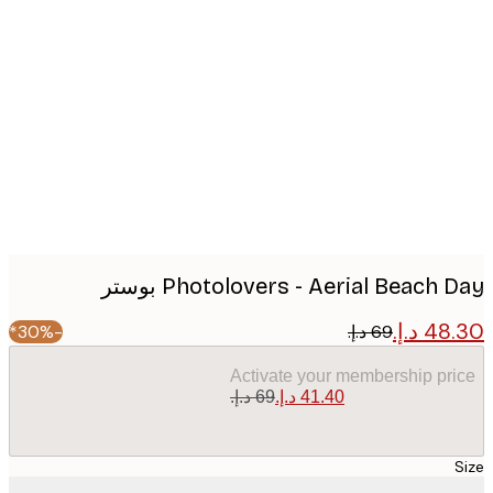
Produc
image
Photolovers - Aerial Beach  بوستر
-30%*
Activate your membership pr