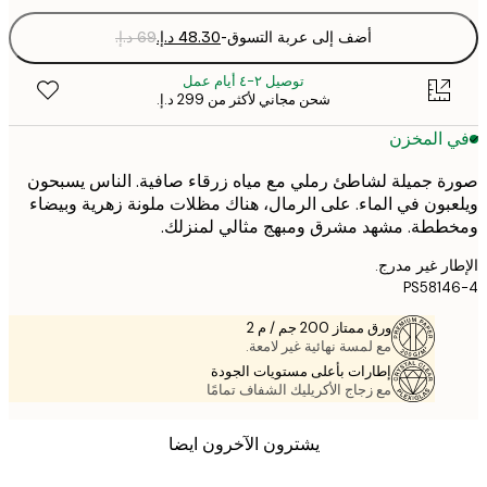
أضف إلى عربة التسوق
-
توصيل ٢-٤ أيام عمل
شحن مجاني لأكثر من ‏299 د.إ.‏
 المخزن
 جميلة لشاطئ رملي مع مياه زرقاء صافية. الناس يسبحون
بون في الماء. على الرمال، هناك مظلات ملونة زهرية وبيضاء
طة. مشهد مشرق ومبهج مثالي لمنزلك.
ر غير مدرج.
PS581
ورق ممتاز 200 جم / م 2
مع لمسة نهائية غير لامعة.
إطارات بأعلى مستويات الجودة
مع زجاج الأكريليك الشفاف تمامًا
يشترون الآخرون ايضا