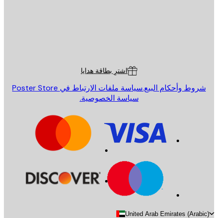
St
Poster St
ة العملاء
اشترِ بطاقة هدايا
روط وأحكام البيع.
سياسة ملفات الارتباط في Poster Store
سياسة الخصوصية.
United Arab Emirates (Arab