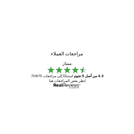
-30%*
لوحة صورة بحيرة سحرية
من ‏48.30 د.إ.‏
مراجعات العملاء
ممتاز
4.3 من أصل 5 نجوم
استنادًا إلى مراجعات 70875.
انظر بعض المراجعات هنا.
مشتري موثوق
اجعات
ملاء
Great item. Good quality.