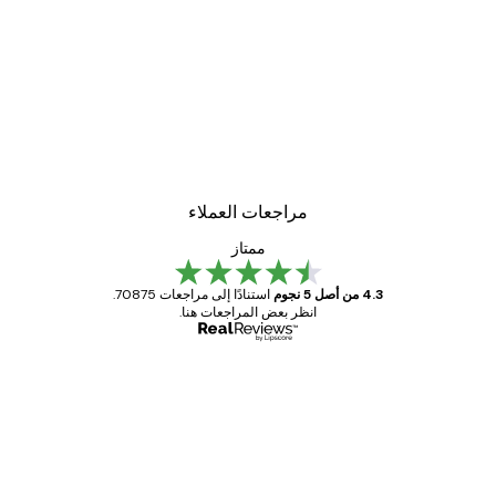
مراجعات العملاء
ممتاز
4.3 من أصل 5 نجوم
استنادًا إلى مراجعات 70875.
انظر بعض المراجعات هنا.
مشتري موثوق
اجعات
ملاء
Great item. Good quality.