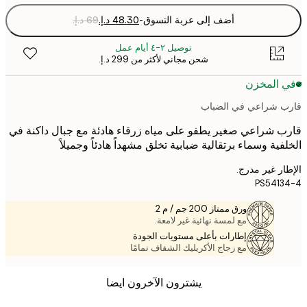
أضف إلى عربة التسوق
-
توصيل ٢-٤ أيام عمل
شحن مجاني لأكثر من ‏299 د.إ.‏
 المخزن
 شراعي في الضباب
 شراعي صغير يطفو على مياه زرقاء هادئة مع جبال داكنة في
فية وسماء برتقالية ضبابية تخلق مشهداً هادئاً وجميلاً
ر غير مدرج.
PS541
ورق ممتاز 200 جم / م 2
مع لمسة نهائية غير لامعة.
إطارات بأعلى مستويات الجودة
مع زجاج الأكريليك الشفاف تمامًا
يشترون الآخرون ايضا