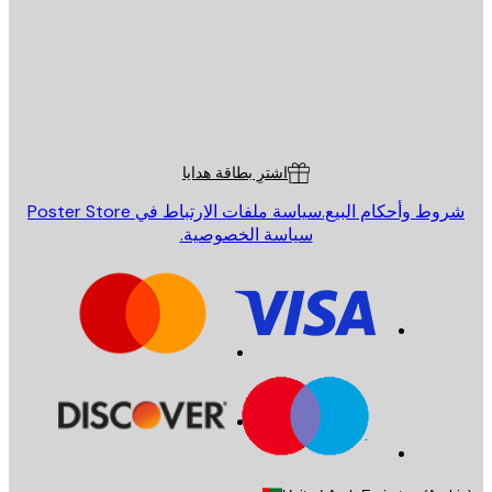
St
Poster St
ة العملاء
اشترِ بطاقة هدايا
روط وأحكام البيع.
سياسة ملفات الارتباط في Poster Store
سياسة الخصوصية.