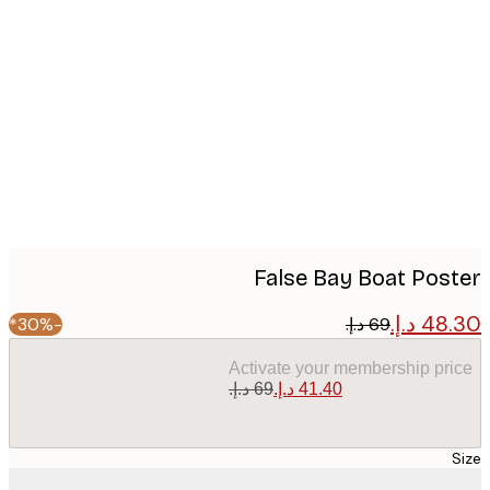
Produc
image
False Bay Boat Pos
-30%*
Activate your membership pr