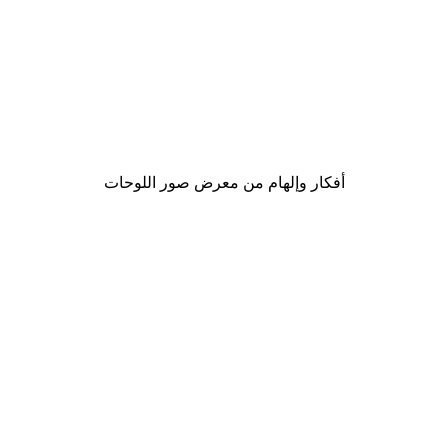
-30%*
Chanel Elegance بوستر
من ‏48.30 د.إ.‏
أفكار وإلهام من معرض صور اللوحات