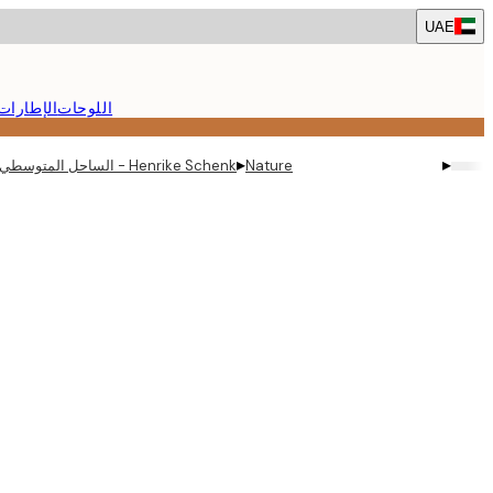
Skip
UAE
to
main
content.
اللوحات
الإطارات
▸
▸
Nature
Henrike Schenk - الساحل المتوسطي المشمس بوستر