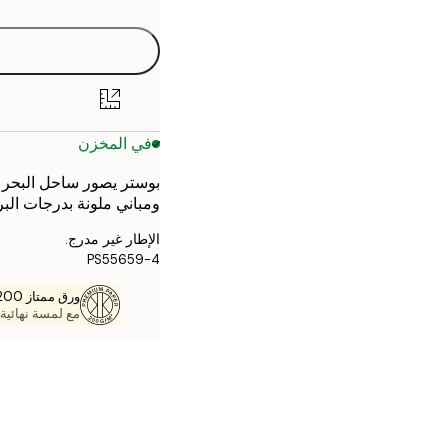
30x40 cm
40x50 cm
50x50 cm
في المخزن
50x70 cm
بوستر يصور ساحل البحر
70x100 cm
ومباني ملونة بدرجات البر
الإطار غير مدرج.
PS55659-4
ورق ممتاز 200 جم / م 2
مع لمسة نهائية 