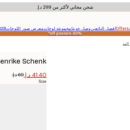
شحن مجاني لأكثر من ‏299 د.إ.‏
Offers
أفضل البائعين
وصل حديثا
مجموعة لوحات
معرض صور اللوحات
B2B
40% off posters*
Henrike Schenk - الساحل المتوسطي المشمس ب
Size