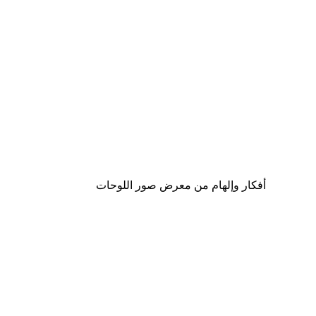
-40%*
لوحة صورة بحيرة سحرية
من ‏41.40 د.إ.‏
أفكار وإلهام من معرض صور اللوحات