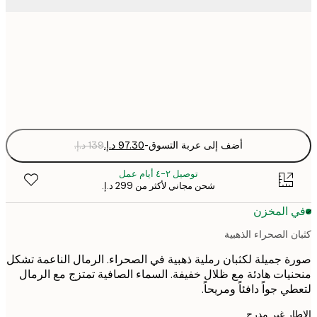
50x50 cm
Fra
optio
أضف إلى عربة التسوق
-
توصيل ٢-٤ أيام عمل
شحن مجاني لأكثر من ‏299 د.إ.‏
 المخزن
 الصحراء الذهبية
 جميلة لكثبان رملية ذهبية في الصحراء. الرمال الناعمة تشكل
يات هادئة مع ظلال خفيفة. السماء الصافية تمتزج مع الرمال
 جواً دافئاً ومريحاً.
ر غير مدرج.