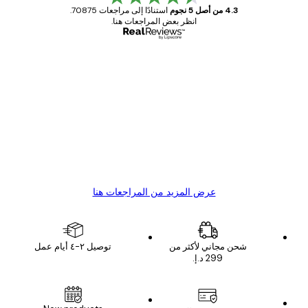
4.3 من أصل 5 نجوم
استنادًا إلى مراجعات 70875.
انظر بعض المراجعات هنا.
مشتري موثوق
اجعات
ملاء
Great item. Good quality.
4 يونيو
1 مايو
s C
Mary O
عرض المزيد من المراجعات هنا
شحن مجاني لأكثر من
توصيل ٢-٤ أيام عمل