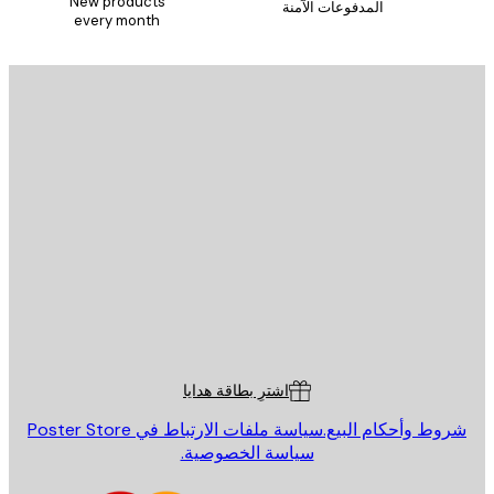
New products
المدفوعات الآمنة
every month
يد الإلكتروني
إرسال
St
Poster St
ة العملاء
اشترِ بطاقة هدايا
روط وأحكام البيع.
سياسة ملفات الارتباط في Poster Store
سياسة الخصوصية.