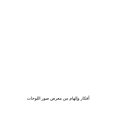
-30%*
لوحة صورة بحيرة سحرية
من ‏48.30 د.إ.‏
أفكار وإلهام من معرض صور اللوحات