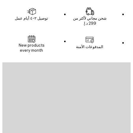
شحن مجاني لأكثر من
توصيل ٢-٤ أيام عمل
New products
المدفوعات الآمنة
every month
يد الإلكتروني
إرسال