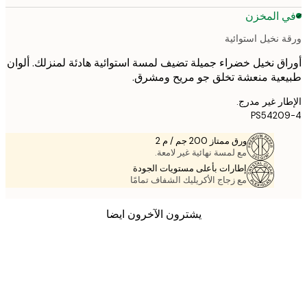
 المخزن
 نخيل استوائية
ق نخيل خضراء جميلة تضيف لمسة استوائية هادئة لمنزلك. ألوان
ية منعشة تخلق جو مريح ومشرق.
ر غير مدرج.
PS5420
ورق ممتاز 200 جم / م 2
مع لمسة نهائية غير لامعة.
إطارات بأعلى مستويات الجودة
مع زجاج الأكريليك الشفاف تمامًا
يشترون الآخرون ايضا