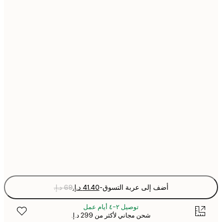
21x30 cm
30x40 cm
40x50 cm
50x50 cm
50x70 cm
70x100 cm
Fra
optio
أضف إلى عربة التسوق
-
توصيل ٢-٤ أيام عمل
شحن مجاني لأكثر من ‏299 د.إ.‏