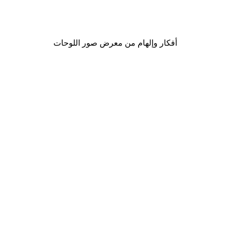
لوحة لصورة مدينة نيويورك
من ‏41.40 د.إ.‏
أفكار وإلهام من معرض صور اللوحات