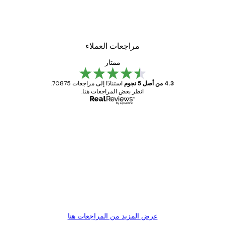
مراجعات العملاء
ممتاز
4.3 من أصل 5 نجوم
استنادًا إلى مراجعات 70875.
انظر بعض المراجعات هنا.
مشتري موثوق
اجعات
ملاء
Great item. Good quality.
4 يونيو
1 مايو
s C
Mary O
عرض المزيد من المراجعات هنا