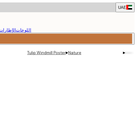
Skip
UAE
to
main
content.
اللوحات
الإطارات
▸
▸
Tulip Windmill Poster
Nature