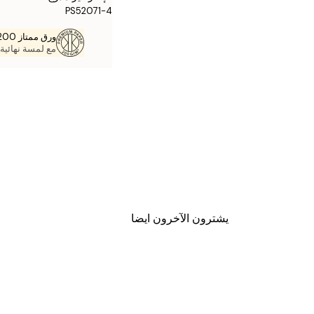
PS52071-4
ورق ممتاز 200 جم / م 2
مع لمسة نهائية 
يشترون الآخرون ايضا