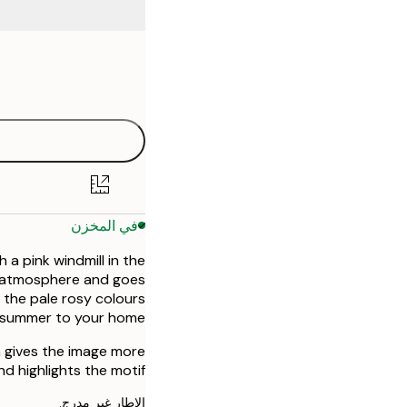
Frame
21x30 cm
options
30x40 cm
50x70 cm
في المخزن
 a pink windmill in the
c atmosphere and goes
, the pale rosy colours
f summer to your home.
h gives the image more
d highlights the motif.
الإطار غير مدرج.