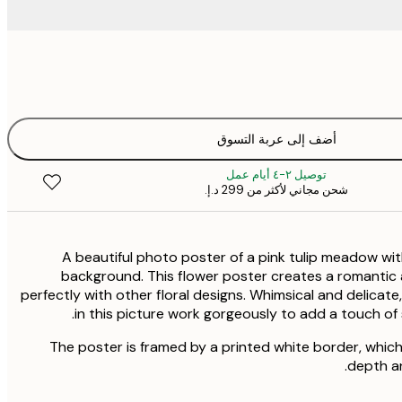
أضف إلى عربة التسوق
توصيل ٢-٤ أيام عمل
شحن مجاني لأكثر من ‏299 د.إ.‏
A beautiful photo poster of a pink tulip meadow with
background. This flower poster creates a romanti
perfectly with other floral designs. Whimsical and delicate
in this picture work gorgeously to add a touch o
The poster is framed by a printed white border, whic
depth an