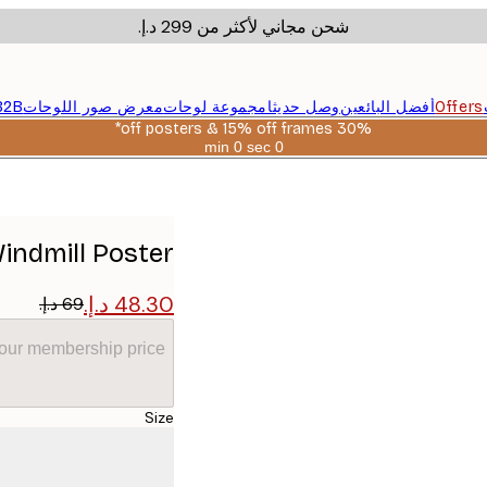
شحن مجاني لأكثر من ‏299 د.إ.‏
Offers
أفضل البائعين
وصل حديثا
مجموعة لوحات
معرض صور اللوحات
B2B
30% off posters & 15% off frames*
0 sec
0 min
صالحة
حتى:
2026-
08-
06
Windmill Poster
your membership price
Size