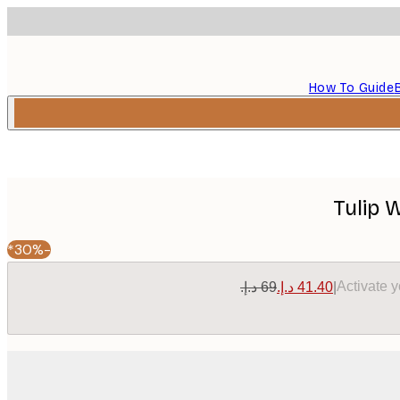
How To Guide
Tulip 
-30%*
Activate 
|