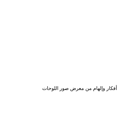
-30%*
موضة الشارع بوستر
من ‏48.30 د.إ.‏
أفكار وإلهام من معرض صور اللوحات