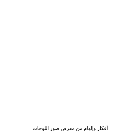
-40%*
La Vie Est Belle Text Poster
من ‏41.40 د.إ.‏
أفكار وإلهام من معرض صور اللوحات