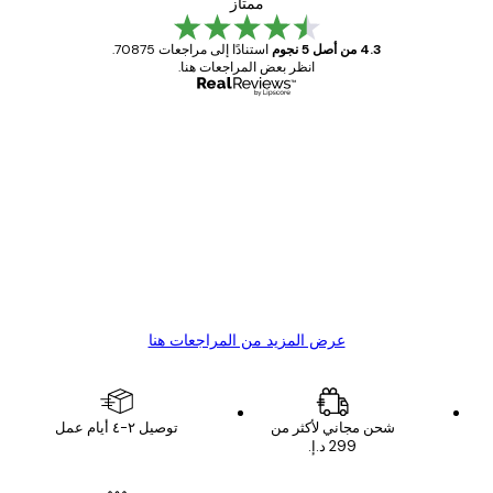
ممتاز
4.3 من أصل 5 نجوم
استنادًا إلى مراجعات 70875.
انظر بعض المراجعات هنا.
مشتري موثوق
اجعات
ملاء
Great item. Good quality.
4 يونيو
1 مايو
s C
Mary O
عرض المزيد من المراجعات هنا
شحن مجاني لأكثر من
توصيل ٢-٤ أيام عمل